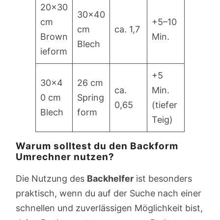
20×30
30×40
cm
+5–10
cm
ca. 1,7
Brown
Min.
Blech
ieform
+5
30×4
26 cm
ca.
Min.
0 cm
Spring
0,65
(tiefer
Blech
form
Teig)
Warum solltest du den Backform
Umrechner nutzen?
Die Nutzung des
Backhelfer
ist besonders
praktisch, wenn du auf der Suche nach einer
schnellen und zuverlässigen Möglichkeit bist,