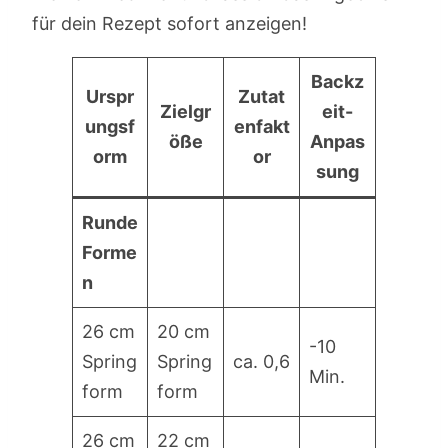
für dein Rezept sofort anzeigen!
Backz
Urspr
Zutat
Zielgr
eit-
ungsf
enfakt
öße
Anpas
orm
or
sung
Runde
Forme
n
26 cm
20 cm
-10
Spring
Spring
ca. 0,6
Min.
form
form
26 cm
22 cm