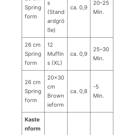
s
20–25
Spring
ca. 0,9
(Stand
Min.
form
ardgrö
ße)
26 cm
12
25–30
Spring
Muffin
ca. 0,9
Min.
form
s (XL)
20×30
26 cm
cm
-5
Spring
ca. 0,8
Brown
Min.
form
ieform
Kaste
nform