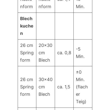
nform
nform
Min.
Blech
kuche
n
26 cm
20×30
-5
Spring
cm
ca. 0,8
Min.
form
Blech
±0
26 cm
30×40
Min.
Spring
cm
ca. 1,5
(flach
form
Blech
er
Teig)