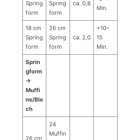
Spring
Spring
ca. 0,8
Min.
form
form
18 cm
26 cm
+10–
Spring
Spring
ca. 2,0
15
form
form
Min.
Sprin
gform
→
Muffi
ns/Ble
ch
24
Muffin
26 cm