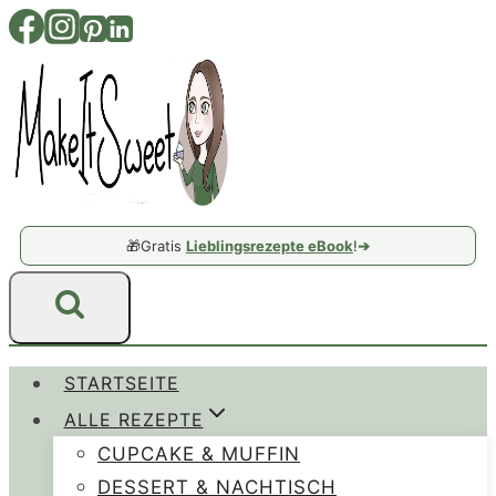
Zum
Inhalt
springen
🎁
Gratis
Lieblingsrezepte eBook
!
➔
STARTSEITE
ALLE REZEPTE
CUPCAKE & MUFFIN
DESSERT & NACHTISCH