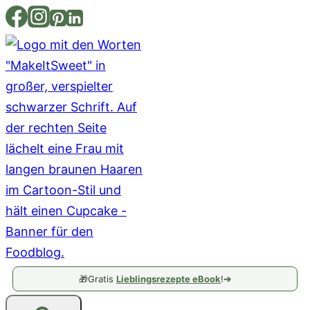
Zum
Inhalt
springen
🎁
Gratis
Lieblingsrezepte eBook
!
➔