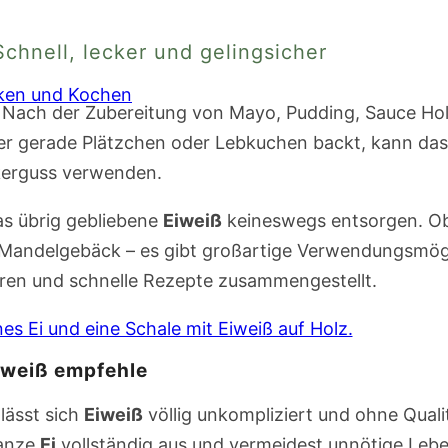
chnell, lecker und gelingsicher
ken und Kochen
 Nach der Zubereitung von Mayo, Pudding, Sauce Hol
er gerade Plätzchen oder Lebkuchen backt, kann da
kerguss verwenden.
as übrig gebliebene
Eiweiß
keineswegs entsorgen. Ob l
Mandelgebäck – es gibt großartige Verwendungsmögli
eren und schnelle Rezepte zusammengestellt.
iweiß empfehle
lässt sich
Eiweiß
völlig unkompliziert und ohne Qualit
ganze
Ei
vollständig aus und vermeidest unnötige Le