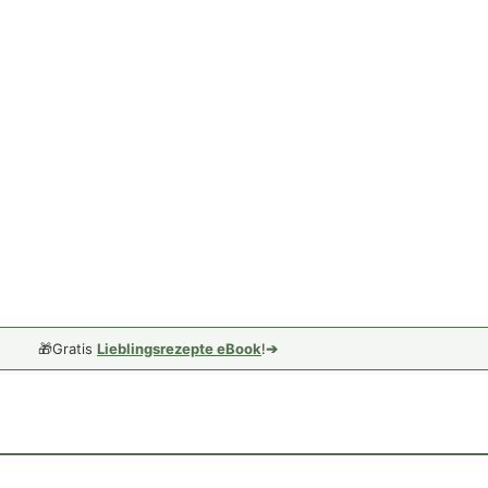
🎁
Gratis
Lieblingsrezepte eBook
!
➔