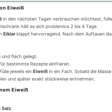
von Eiweiß
ß
in den nächsten Tagen verbrauchen möchtest, fülle 
lschrank hält es sich problemlos 2 bis 4 Tage.
on
Eiklar
klappt hervorragend. Nach dem Auftauen läss
 und flach gelegt.
ür bestimmte Rezepte einfrieren.
Fülle jeweils ein
Eiweiß
in ein Fach. Sobald die Masse
üllen und später exakt stückweise entnehmen.
enem Eiweiß
e
Salz
.