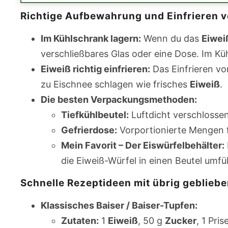
Richtige Aufbewahrung und Einfrieren 
Im Kühlschrank lagern:
Wenn du das
Eiwei
verschließbares Glas oder eine Dose. Im Küh
Eiweiß richtig einfrieren:
Das Einfrieren v
zu Eischnee schlagen wie frisches
Eiweiß
.
Die besten Verpackungsmethoden:
Tiefkühlbeutel:
Luftdicht verschlossen
Gefrierdose:
Vorportionierte Mengen f
Mein Favorit – Der Eiswürfelbehälter:
die Eiweiß-Würfel in einen Beutel umf
Schnelle Rezeptideen mit übrig geblieb
Klassisches Baiser / Baiser-Tupfen:
Zutaten:
1
Eiweiß
, 50 g
Zucker
, 1 Pris