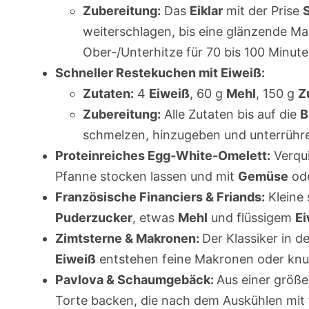
Zubereitung:
Das
Eiklar
mit der Prise
weiterschlagen, bis eine glänzende Mas
Ober-/Unterhitze für 70 bis 100 Minut
Schneller Restekuchen mit Eiweiß:
Zutaten:
4
Eiweiß
, 60 g
Mehl
, 150 g
Z
Zubereitung:
Alle Zutaten bis auf die
B
schmelzen, hinzugeben und unterrühre
Proteinreiches Egg-White-Omelett:
Verqui
Pfanne stocken lassen und mit
Gemüse
od
Französische Financiers & Friands:
Kleine
Puderzucker
, etwas
Mehl
und flüssigem
Ei
Zimtsterne & Makronen:
Der Klassiker in 
Eiweiß
entstehen feine Makronen oder knus
Pavlova & Schaumgebäck:
Aus einer größ
Torte backen, die nach dem Auskühlen mit