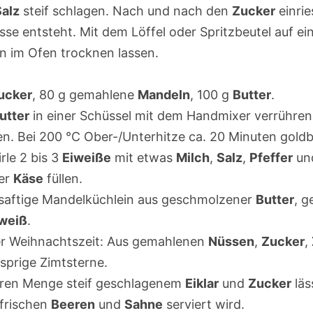
Salz
steif schlagen. Nach und nach den
Zucker
einrie
se entsteht. Mit dem Löffel oder Spritzbeutel auf ei
en im Ofen trocknen lassen.
ucker
, 80 g gemahlene
Mandeln
, 100 g
Butter
.
utter
in einer Schüssel mit dem Handmixer verrühren
n. Bei 200 °C Ober-/Unterhitze ca. 20 Minuten gold
rle 2 bis 3
Eiweiße
mit etwas
Milch
,
Salz
,
Pfeffer
und
er
Käse
füllen.
 saftige Mandelküchlein aus geschmolzener
Butter
, 
weiß
.
der Weihnachtszeit: Aus gemahlenen
Nüssen
,
Zucker
,
prige Zimtsterne.
eren Menge steif geschlagenem
Eiklar
und
Zucker
läs
 frischen
Beeren
und
Sahne
serviert wird.