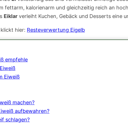
m fettarm, kalorienarm und gleichzeitig reich an hoc
es
Eiklar
verleiht Kuchen, Gebäck und Desserts eine unv
klickt hier:
Resteverwertung Eigelb
iß empfehle
 Eiweiß
m Eiweiß
Eiweiß machen?
 Eiweiß aufbewahren?
eif schlagen?