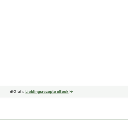
🎁
Gratis
Lieblingsrezepte eBook
!
➔