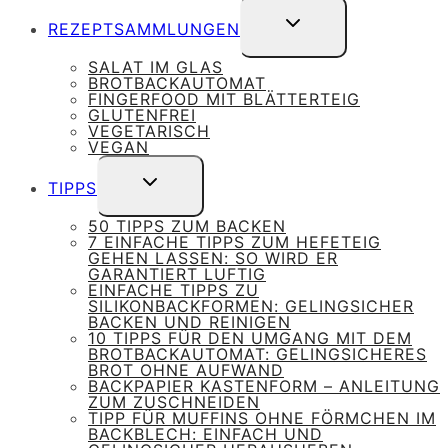
UNTERMENÜ
REZEPTSAMMLUNGEN
UMSCHALTEN
SALAT IM GLAS
BROTBACKAUTOMAT
FINGERFOOD MIT BLÄTTERTEIG
GLUTENFREI
VEGETARISCH
VEGAN
UNTERMENÜ
TIPPS
UMSCHALTEN
50 TIPPS ZUM BACKEN
7 EINFACHE TIPPS ZUM HEFETEIG
GEHEN LASSEN: SO WIRD ER
GARANTIERT LUFTIG
EINFACHE TIPPS ZU
SILIKONBACKFORMEN: GELINGSICHER
BACKEN UND REINIGEN
10 TIPPS FÜR DEN UMGANG MIT DEM
BROTBACKAUTOMAT: GELINGSICHERES
BROT OHNE AUFWAND
BACKPAPIER KASTENFORM – ANLEITUNG
ZUM ZUSCHNEIDEN
TIPP FÜR MUFFINS OHNE FÖRMCHEN IM
BACKBLECH: EINFACH UND