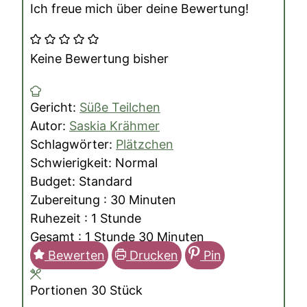
Ich freue mich über deine Bewertung!
Keine Bewertung bisher
Gericht:
Süße Teilchen
Autor:
Saskia Krähmer
Schlagwörter:
Plätzchen
Schwierigkeit:
Normal
Budget:
Standard
Minuten
Zubereitung :
30
Minuten
Stunde
Ruhezeit :
1
Stunde
Stunde
Minuten
Gesamt :
1
Stunde
30
Minuten
Bewerten
Drucken
Pin
Portionen
30
Stück