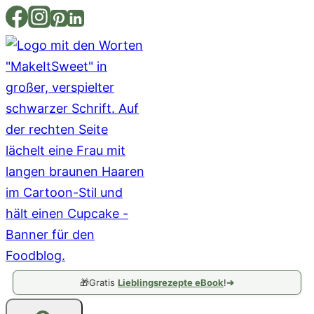
Zum
Inhalt
springen
🎁
Gratis
Lieblingsrezepte eBook
!
➔