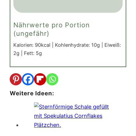
Nährwerte pro Portion
(ungefähr)
Kalorien:
90
kcal
|
Kohlenhydrate:
10
g
|
Eiweiß:
2
g
|
Fett:
5
g
Weitere Ideen: