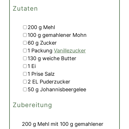
Zutaten
▢
200
g
Mehl
▢
100
g
gemahlener Mohn
▢
60
g
Zucker
▢
1
Packung
Vanillezucker
▢
130
g
weiche Butter
▢
1
Ei
▢
1
Prise
Salz
▢
2
EL
Puderzucker
▢
50
g
Johannisbeergelee
Zubereitung
200 g Mehl
mit
100 g gemahlener