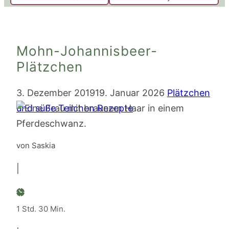
Mohn-Johannisbeer-
Plätzchen
3. Dezember 2019
19. Januar 2026
Plätzchen
und süße Teilchen Rezepte
von Saskia
|
Stunde
Minuten
1
Std.
30
Min.