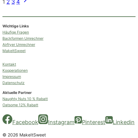
Nächste
1
2
3
4
Seite
Wichtige Links
Häufige Fragen
Backformen Umrechner
Airfryer Umrechner
MakeItSweet
Kontakt
Kooperationen
Impressum
Datenschutz
Aktuelle Partner
Naughty Nuts 10 % Rabatt
Oatsome 12% Rabatt
Facebook
Instagram
Pinterest
Linkedin
© 2026 MakeItSweet