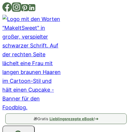
Zum
Inhalt
springen
🎁
Gratis
Lieblingsrezepte eBook
!
➔