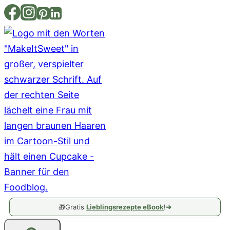
Zum
Inhalt
springen
🎁
Gratis
Lieblingsrezepte eBook
!
➔