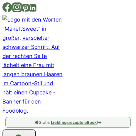
Zum
Inhalt
springen
🎁
Gratis
Lieblingsrezepte eBook
!
➔