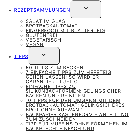
UNTERMENÜ
REZEPTSAMMLUNGEN
UMSCHALTEN
SALAT IM GLAS
BROTBACKAUTOMAT
FINGERFOOD MIT BLÄTTERTEIG
GLUTENFREI
VEGETARISCH
VEGAN
UNTERMENÜ
TIPPS
UMSCHALTEN
50 TIPPS ZUM BACKEN
7 EINFACHE TIPPS ZUM HEFETEIG
GEHEN LASSEN: SO WIRD ER
GARANTIERT LUFTIG
EINFACHE TIPPS ZU
SILIKONBACKFORMEN: GELINGSICHER
BACKEN UND REINIGEN
10 TIPPS FÜR DEN UMGANG MIT DEM
BROTBACKAUTOMAT: GELINGSICHERES
BROT OHNE AUFWAND
BACKPAPIER KASTENFORM – ANLEITUNG
ZUM ZUSCHNEIDEN
TIPP FÜR MUFFINS OHNE FÖRMCHEN IM
BACKBLECH: EINFACH UND