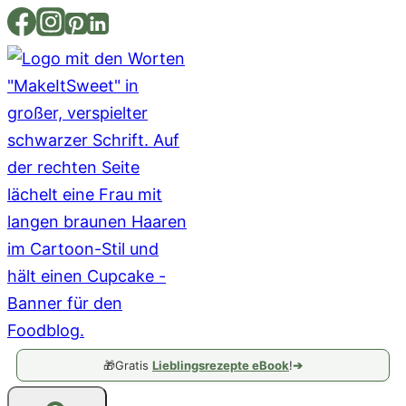
Zum
Inhalt
springen
🎁
Gratis
Lieblingsrezepte eBook
!
➔