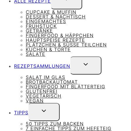
ALLE REZEPTE
UMSCHALTEN
CUPCAKE & MUFFIN
DESSERT & NACHTISCH
EINGEMACHTES
FRÜHSTÜCK
GETRÄNKE
FINGERFOOD & HÄPPCHEN
HAUPTSPEISE REZEPTE
PLÄTZCHEN & SÜSSE TEILCHEN
KUCHEN & TORTE
SALATE
UNTERMENÜ
REZEPTSAMMLUNGEN
UMSCHALTEN
SALAT IM GLAS
BROTBACKAUTOMAT
FINGERFOOD MIT BLÄTTERTEIG
GLUTENFREI
VEGETARISCH
VEGAN
UNTERMENÜ
TIPPS
UMSCHALTEN
50 TIPPS ZUM BACKEN
7 EINFACHE TIPPS ZUM HEFETEIG