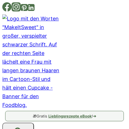
Zum
Inhalt
springen
🎁
Gratis
Lieblingsrezepte eBook
!
➔