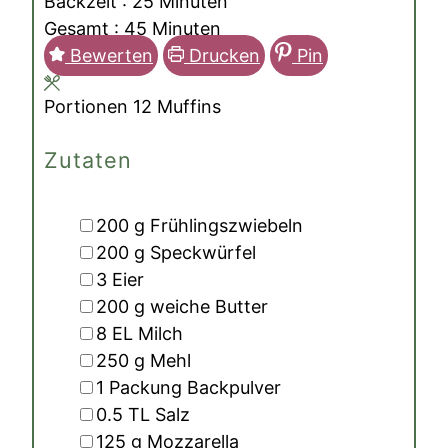
Minuten
Backzeit :
25
Minuten
Minuten
Gesamt :
45
Minuten
Bewerten
Drucken
Pin
Portionen
12
Muffins
Zutaten
▢
200
g
Frühlingszwiebeln
▢
200
g
Speckwürfel
▢
3
Eier
▢
200
g
weiche Butter
▢
8
EL
Milch
▢
250
g
Mehl
▢
1
Packung
Backpulver
▢
0.5
TL
Salz
▢
125
g
Mozzarella