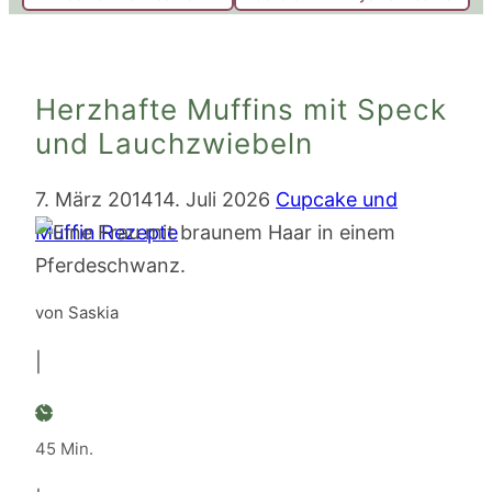
Herzhafte Muffins mit Speck
und Lauchzwiebeln
7. März 2014
14. Juli 2026
Cupcake und
Muffin Rezepte
von Saskia
|
Minuten
45
Min.