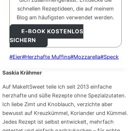
schnellen Rezeptideen, die auf meinem
Blog am häufigsten verwendet werden.
E-BOOK KOSTENLOS
SICHERN
Schlagworte:
#
Eier
#
Herzhafte Muffins
#
Mozzarella
#
Speck
Saskia Krähmer
Auf MakeItSweet teile ich seit 2013 einfache
herzhafte und süße Rezepte ohne Spezialzutaten.
Ich liebe Zimt und Knoblauch, verzichte aber
bewusst auf Kreuzkümmel, Koriander und Kümmel.
Jedes Rezept ist selbst entwickelt, mehrfach
getestet und einfach nachzukochen – für echte