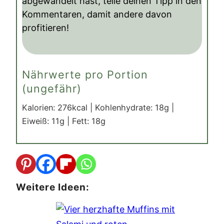
abgewandelt hast, teile deinen Tipp in den
Kommentaren, damit andere davon
profitieren!
Nährwerte pro Portion
(ungefähr)
Kalorien:
276
kcal
|
Kohlenhydrate:
18
g
|
Eiweiß:
11
g
|
Fett:
18
g
Weitere Ideen: