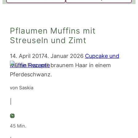
Pflaumen Muffins mit
Streuseln und Zimt
14. April 2017
4. Januar 2026
Cupcake und
Muffin Rezepte
von Saskia
|
Minuten
45
Min.