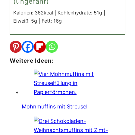
(ungefähr)
Kalorien:
362
kcal
|
Kohlenhydrate:
51
g
|
Eiweiß:
5
g
|
Fett:
16
g
Weitere Ideen:
Mohnmuffins mit Streusel