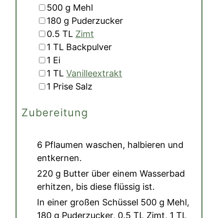
▢
500
g
Mehl
▢
180
g
Puderzucker
▢
0.5
TL
Zimt
▢
1
TL
Backpulver
▢
1
Ei
▢
1
TL
Vanilleextrakt
▢
1
Prise
Salz
Zubereitung
6 Pflaumen
waschen, halbieren und
entkernen.
220 g Butter
über einem Wasserbad
erhitzen, bis diese flüssig ist.
In einer großen Schüssel
500 g Mehl
,
180 g Puderzucker
,
0.5 TL Zimt
,
1 TL