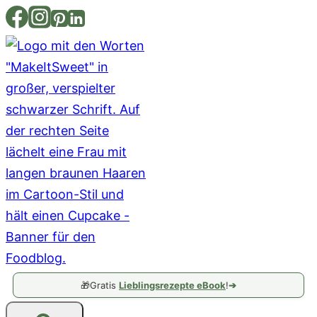
Zum
Inhalt
springen
🎁
Gratis
Lieblingsrezepte eBook
!
➔