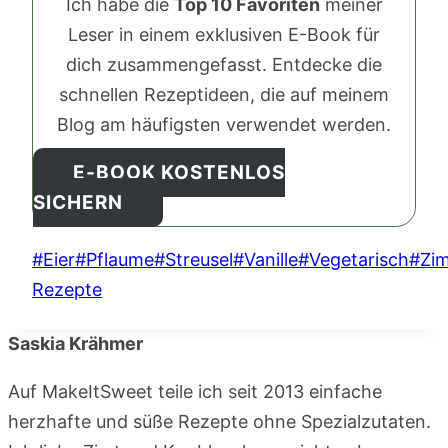
Ich habe die
Top 10 Favoriten
meiner
Leser in einem exklusiven E-Book für
dich zusammengefasst. Entdecke die
schnellen Rezeptideen, die auf meinem
Blog am häufigsten verwendet werden.
E-BOOK KOSTENLOS
SICHERN
Schlagworte:
#
Eier
#
Pflaume
#
Streusel
#
Vanille
#
Vegetarisch
#
Zim
Rezepte
Saskia Krähmer
Auf MakeItSweet teile ich seit 2013 einfache
herzhafte und süße Rezepte ohne Spezialzutaten.