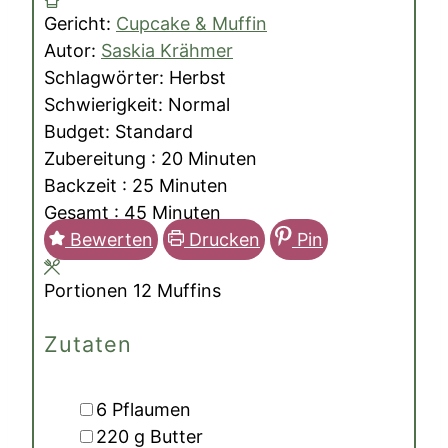
Gericht:
Cupcake & Muffin
Autor:
Saskia Krähmer
Schlagwörter:
Herbst
Schwierigkeit:
Normal
Budget:
Standard
Minuten
Zubereitung :
20
Minuten
Minuten
Backzeit :
25
Minuten
Minuten
Gesamt :
45
Minuten
Bewerten
Drucken
Pin
Portionen
12
Muffins
Zutaten
▢
6
Pflaumen
▢
220
g
Butter