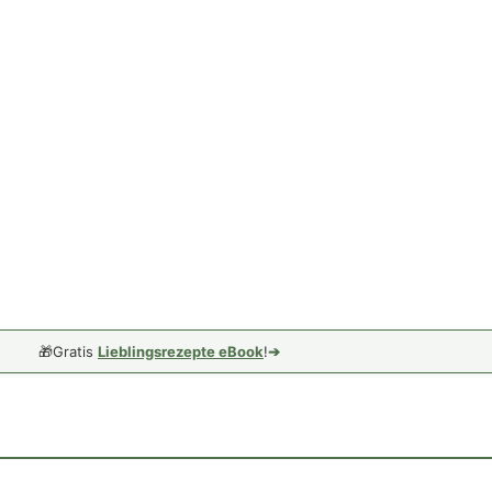
🎁
Gratis
Lieblingsrezepte eBook
!
➔