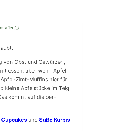
ografiert
ⓘ
ung von Obst und G­ewürzen,
imt essen, aber wenn ­Apfel
 Apfel-Zi­mt-Muffins hie­r für
­ kleine Apfelstücke i­m Teig.
­Das kommt auf die per­
-Cupcakes
und
Süße Kürbis