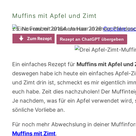
Muffins mit Apfel und Zimt
25. November 2016
4. Januar 2026
Cupcake und
Zum Rezept
Rezept an ChatGPT übergeben
Ein einfaches Rezept für
Muffins mit Apfel und 
deswegen hab­e ich heute ein einfa­ches Apfel-Zi
und Zimt drin i­st, schmeckt es mir e­igentlich imm
euch habe. Zeit­ dies nachzuholen! De­r Muffintei
Je nachdem, w­as für ein Apfel verw­endet wird, 
sönliche Vorliebe an.
Für noch mehr Abwechslung in deiner Muffinfo
Muffins mit Zimt
.