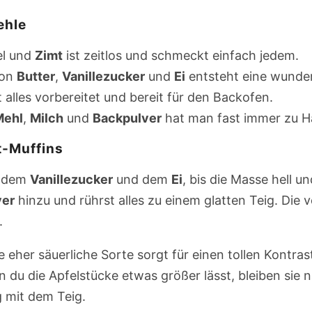
ehle
el und
Zimt
ist zeitlos und schmeckt einfach jedem.
von
Butter
,
Vanillezucker
und
Ei
entsteht eine wunder
st alles vorbereitet und bereit für den Backofen.
Mehl
,
Milch
und
Backpulver
hat man fast immer zu H
t-Muffins
 dem
Vanillezucker
und dem
Ei
, bis die Masse hell un
ver
hinzu und rührst alles zu einem glatten Teig. Die 
.
e eher säuerliche Sorte sorgt für einen tollen Kontr
n du die Apfelstücke etwas größer lässt, bleiben sie
g mit dem Teig.