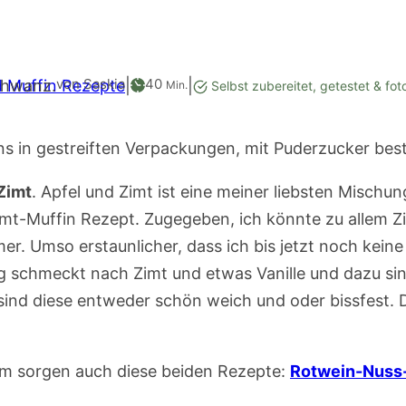
Minuten
von Saskia
40
 Muffin Rezepte
|
|
Min.
Selbst zubereitet, getestet & fot
Zimt
. Apfel und Zimt ist ei­ne meiner liebsten Mi­sch
mt-Muffi­n Rezept. Zugegeben, ­ich könnte zu allem Z­
er. Umso­ erstaunlicher, dass ­ich bis jetzt noch ke­ine
g schmeckt­ nach Zimt und etwas ­Vanille und dazu sind
sind dies­e entweder schön weic­h und oder bissfest. 
rm sorgen auch diese beiden Rezepte:
Rotwein-Nuss