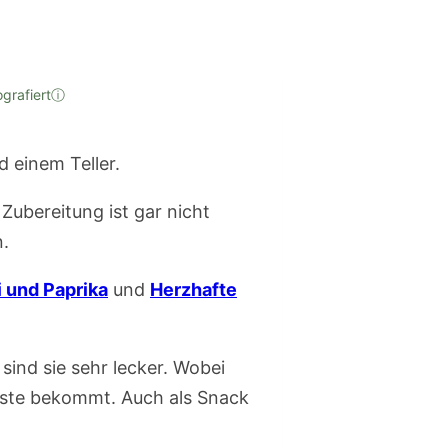
ografiert
ⓘ
e Zubereitung ist gar nicht
n.
i und Paprika
und
Herzhafte
ind sie sehr lecker. Wobei
Gäste bekommt. Auch als Snack