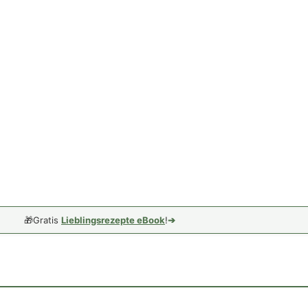
🎁
Gratis
Lieblingsrezepte eBook
!
➔