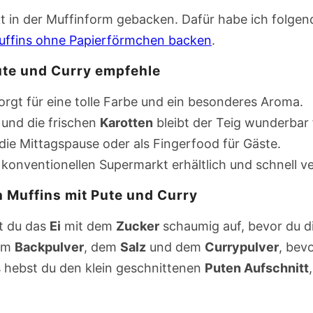
t in der Muffinform gebacken. Dafür habe ich folgen
uffins ohne Papierförmchen backen
.
ute und Curry empfehle
orgt für eine tolle Farbe und ein besonderes Aroma.
und die frischen
Karotten
bleibt der Teig wunderbar 
 die Mittagspause oder als Fingerfood für Gäste.
m konventionellen Supermarkt erhältlich und schnell ve
n Muffins mit Pute und Curry
st du das
Ei
mit dem
Zucker
schaumig auf, bevor du di
em
Backpulver
, dem
Salz
und dem
Currypulver
, bev
s hebst du den klein geschnittenen
Puten Aufschnitt