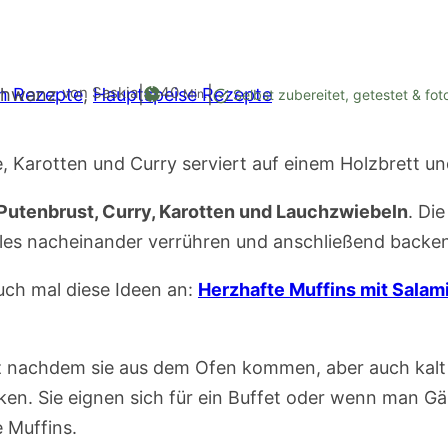
Minuten
von Saskia
40
n Rezepte
,
Hauptspeise Rezepte
|
|
Min.
Selbst zubereitet, getestet & fot
 Putenbrust, Curry, Karotten und Lauchzwiebeln
. Di
lles nacheinander verrühren und anschließend backe
auch mal diese Ideen an:
Herzhafte Muffins mit Salam
 nachdem sie aus dem Ofen kommen, aber auch kalt s
ken. Sie eignen sich für ein Buffet oder wenn man 
 Muffins.