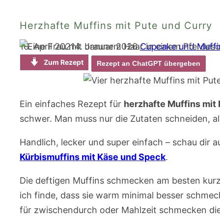
Herzhafte Muffins mit Pute und Curry
16. April 2021
4. Januar 2026
Cupcake und Muffi
Zum Rezept
Rezept an ChatGPT übergeben
Ein einfaches Rezept für
herzhafte Muffins mit
schwer. Man muss nur die Zutaten schneiden, a
Handlich, lecker und super einfach – schau dir 
Kürbismuffins mit Käse und Speck
.
Die deftigen Muffins schmecken am besten kurz
ich finde, dass sie warm minimal besser schmec
für zwischendurch oder Mahlzeit schmecken die