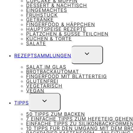
CUPCAKE & MUFFIN
DESSERT & NACHTISCH
EINGEMACHTES
FRÜHSTÜCK
GETRÄNKE
FINGERFOOD & HÄPPCHEN
HAUPTSPEISE REZEPTE
PLÄTZCHEN & SÜSSE TEILCHEN
KUCHEN & TORTE
SALATE
UNTERMENÜ
REZEPTSAMMLUNGEN
UMSCHALTEN
SALAT IM GLAS
BROTBACKAUTOMAT
FINGERFOOD MIT BLÄTTERTEIG
GLUTENFREI
VEGETARISCH
VEGAN
UNTERMENÜ
TIPPS
UMSCHALTEN
50 TIPPS ZUM BACKEN
7 EINFACHE TIPPS ZUM HEFETEIG GEHEN
EINFACHE TIPPS ZU SILIKONBACKFORME
10 TIPPS FÜR DEN UMGANG MIT DEM B