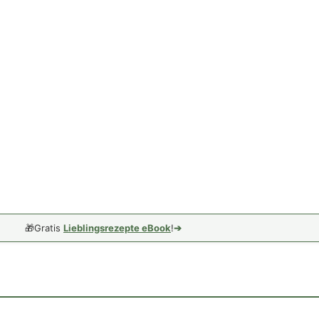
🎁
Gratis
Lieblingsrezepte eBook
!
➔