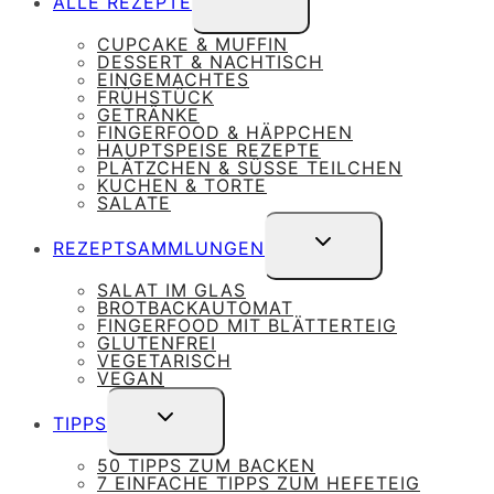
ALLE REZEPTE
UMSCHALTEN
CUPCAKE & MUFFIN
DESSERT & NACHTISCH
EINGEMACHTES
FRÜHSTÜCK
GETRÄNKE
FINGERFOOD & HÄPPCHEN
HAUPTSPEISE REZEPTE
PLÄTZCHEN & SÜSSE TEILCHEN
KUCHEN & TORTE
SALATE
UNTERMENÜ
REZEPTSAMMLUNGEN
UMSCHALTEN
SALAT IM GLAS
BROTBACKAUTOMAT
FINGERFOOD MIT BLÄTTERTEIG
GLUTENFREI
VEGETARISCH
VEGAN
UNTERMENÜ
TIPPS
UMSCHALTEN
50 TIPPS ZUM BACKEN
7 EINFACHE TIPPS ZUM HEFETEIG