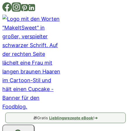
Zum
Inhalt
springen
🎁
Gratis
Lieblingsrezepte eBook
!
➔