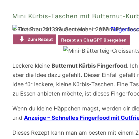
Mini Kürbis-Taschen mit Butternut-Kür
4. Oktober 2013
29. September 2025
Fingerfoo
Zum Rezept
Rezept an ChatGPT übergeben
Leckere kleine
Butternut Kürbis Fingerfood
. Ic
aber die Idee dazu gefehlt. Dieser Einfall gefäll
Idee für leckere, kleine Kürbis-Taschen. Eine 
zu Essen anbieten möchte, ist dieses Fingerfoo
Wenn du kleine Häppchen magst, werden dir di
und
Anzeige – Schnelles Fingerfood mit Gutfri
Dieses Rezept kann man am besten mit einem Z