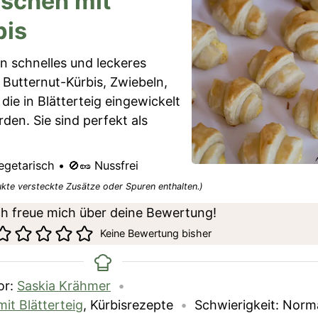
aschen mit
bis
in schnelles und leckeres
Butternut-Kürbis, Zwiebeln,
ie in Blätterteig eingewickelt
en. Sie sind perfekt als
egetarisch • 🚫🥜 Nussfrei
ukte versteckte Zusätze oder Spuren enthalten.)
ch freue mich über deine Bewertung!
Keine Bewertung bisher
or:
Saskia Krähmer
it Blätterteig
, Kürbisrezepte
Schwierigkeit:
Norm