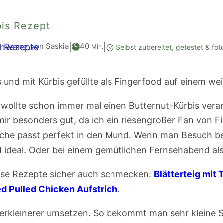
bis Rezept
Minuten
von Saskia
40
d Rezepte
|
|
Min.
Selbst zubereitet, getestet & fot
h wollte schon immer mal einen Butternut-Kürbis verarb
t mir besonders gut, da ich ein riesengroßer Fan von F
Tasche passt perfekt in den Mund. Wenn man Besuch b
d ideal. Oder bei einem gemütlichen Fernsehabend a
ese Rezepte sicher auch schmecken:
Blätterteig mit
ed Pulled Chicken Aufstrich
.
erkleinerer umsetzen. So bekommt man sehr kleine 