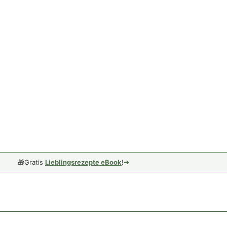
🎁
Gratis
Lieblingsrezepte eBook
!
➔