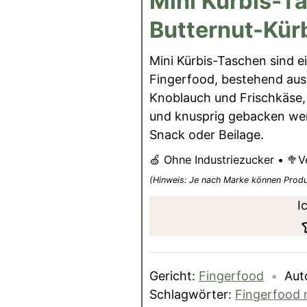
Mini Kürbis-T
Butternut-Kür
Mini Kürbis-Taschen sind e
Fingerfood, bestehend aus 
Knoblauch und Frischkäse, d
und knusprig gebacken werd
Snack oder Beilage.
🍏 Ohne Industriezucker • 🥦V
(Hinweis: Je nach Marke können Prod
I
Gericht:
Fingerfood
Aut
Schlagwörter:
Fingerfood m