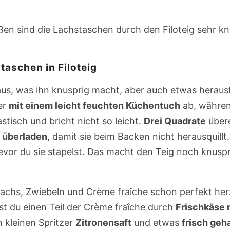
ußen sind die Lachstaschen durch den Filoteig sehr k
taschen in Filoteig
aus, was ihn knusprig macht, aber auch etwas heraus
er
mit einem leicht feuchten Küchentuch
ab, währen
astisch und bricht nicht so leicht.
Drei Quadrate
übere
u überladen
, damit sie beim Backen nicht herausquill
vor du sie stapelst. Das macht den Teig noch knuspr
lachs, Zwiebeln und Crème fraîche schon perfekt he
st du einen Teil der Crème fraîche durch
Frischkäse 
 kleinen Spritzer
Zitronensaft
und etwas
frisch geh