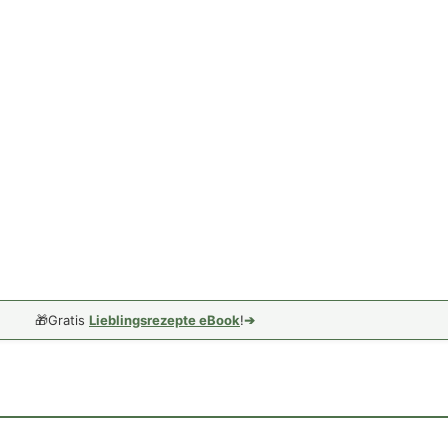
🎁
Gratis
Lieblingsrezepte eBook
!
➔