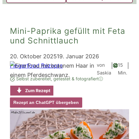
Mini-Paprika gefüllt mit Feta
und Schnittlauch
20. Oktober 2025
19. Januar 2026
Minute
von
15
Fingerfood Rezepte
|
|
Saskia
Min.
Selbst zubereitet, getestet & fotografiert
ⓘ
Zum Rezept
Rezept an ChatGPT übergeben