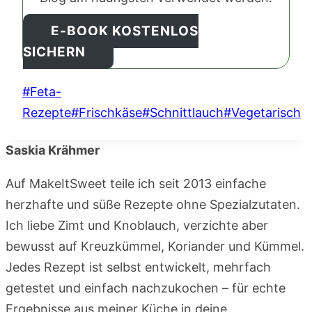
E-BOOK KOSTENLOS
SICHERN
Schlagworte:
#
Feta-
Rezepte
#
Frischkäse
#
Schnittlauch
#
Vegetarisch
Saskia Krähmer
Auf MakeItSweet teile ich seit 2013 einfache
herzhafte und süße Rezepte ohne Spezialzutaten.
Ich liebe Zimt und Knoblauch, verzichte aber
bewusst auf Kreuzkümmel, Koriander und Kümmel.
Jedes Rezept ist selbst entwickelt, mehrfach
getestet und einfach nachzukochen – für echte
Ergebnisse aus meiner Küche in deine.