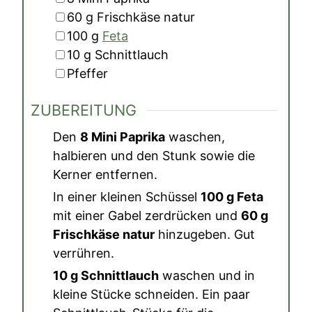
▢
60
g
Frischkäse natur
▢
100
g
Feta
▢
10
g
Schnittlauch
▢
Pfeffer
ZUBEREITUNG
Den
8 Mini Paprika
waschen,
halbieren und den Stunk sowie die
Kerner entfernen.
In einer kleinen Schüssel
100 g Feta
mit einer Gabel zerdrücken und
60 g
Frischkäse natur
hinzugeben. Gut
verrühren.
10 g Schnittlauch
waschen und in
kleine Stücke schneiden. Ein paar