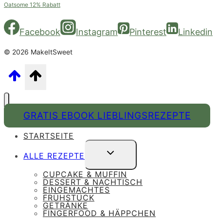
Oatsome 12% Rabatt
Facebook
Instagram
Pinterest
Linkedin
© 2026 MakeItSweet
GRATIS EBOOK LIEBLINGSREZEPTE
STARTSEITE
UNTERMENÜ
ALLE REZEPTE
UMSCHALTEN
CUPCAKE & MUFFIN
DESSERT & NACHTISCH
EINGEMACHTES
FRÜHSTÜCK
GETRÄNKE
FINGERFOOD & HÄPPCHEN