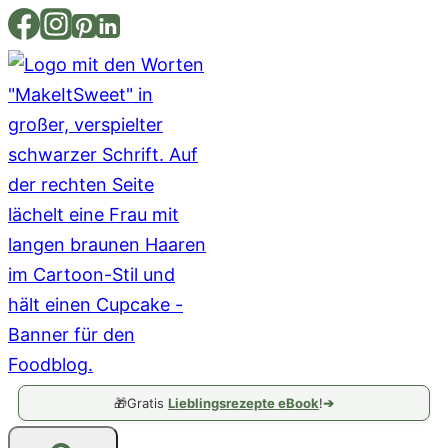
Zum
Inhalt
springen
🎁
Gratis
Lieblingsrezepte eBook
!
➔