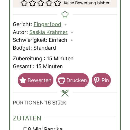
Keine Bewertung bisher
Gericht:
Fingerfood
Autor:
Saskia Krähmer
Schwierigkeit:
Einfach
Budget:
Standard
Minuten
Zubereitung :
15
Minuten
Minuten
Gesamt :
15
Minuten
Bewerten
Drucken
Pin
PORTIONEN
16
Stück
ZUTATEN
▢
8
Mini Paprika