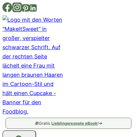
Zum
Inhalt
springen
🎁
Gratis
Lieblingsrezepte eBook
!
➔