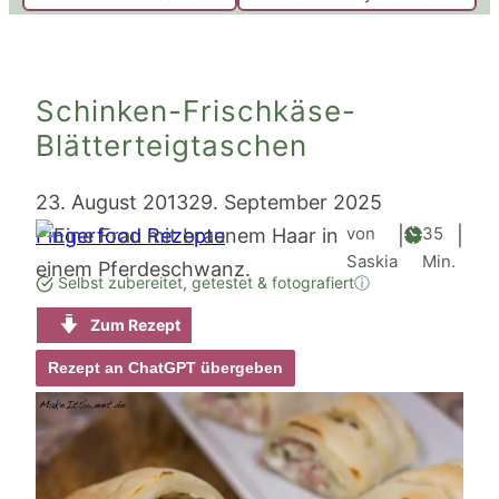
Schinken-Frischkäse-
Blätterteigtaschen
23. August 2013
29. September 2025
Minute
von
35
Fingerfood Rezepte
|
|
Saskia
Min.
Selbst zubereitet, getestet & fotografiert
ⓘ
Zum Rezept
Rezept an ChatGPT übergeben