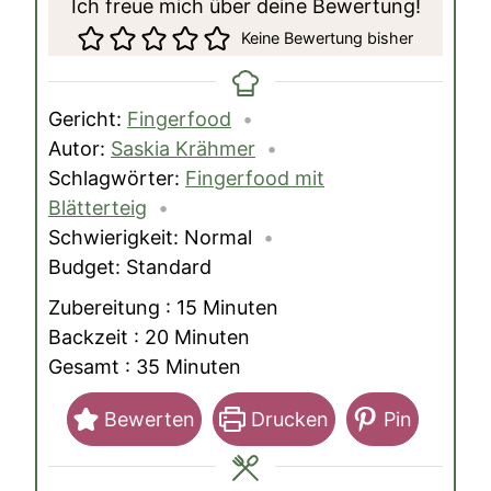
Ich freue mich über deine Bewertung!
Keine Bewertung bisher
Gericht:
Fingerfood
Autor:
Saskia Krähmer
Schlagwörter:
Fingerfood mit
Blätterteig
Schwierigkeit:
Normal
Budget:
Standard
Minuten
Zubereitung :
15
Minuten
Minuten
Backzeit :
20
Minuten
Minuten
Gesamt :
35
Minuten
Bewerten
Drucken
Pin