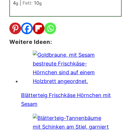
4
|
Fett:
10
g
g
Weitere Ideen:
Blätterteig Frischkäse Hörnchen mit
Sesam