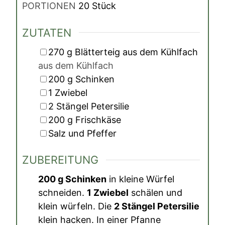
PORTIONEN
20
Stück
ZUTATEN
▢
270
g
Blätterteig aus dem Kühlfach
aus dem Kühlfach
▢
200
g
Schinken
▢
1
Zwiebel
▢
2
Stängel
Petersilie
▢
200
g
Frischkäse
▢
Salz und Pfeffer
ZUBEREITUNG
200 g Schinken
in kleine Würfel
schneiden.
1 Zwiebel
schälen und
klein würfeln. Die
2 Stängel Petersilie
klein hacken. In einer Pfanne