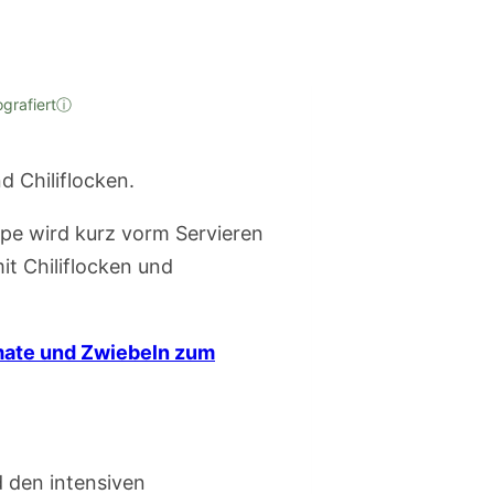
ografiert
ⓘ
ppe wird kurz vorm Servieren
t Chiliflocken und
mate und Zwiebeln zum
d den intensiven