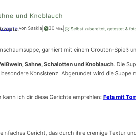
ahne und Knoblauch
Minuten
von Saskia
30
Rezepte
|
|
Min.
Selbst zubereitet, getestet & fot
eißwein, Sahne, Schalotten und Knoblauch
. Die Su
esondere Konsistenz. Abgerundet wird die Suppe mi
n kann ich dir diese Gerichte empfehlen:
Feta mit To
einfaches Gericht, das durch ihre cremige Textur un