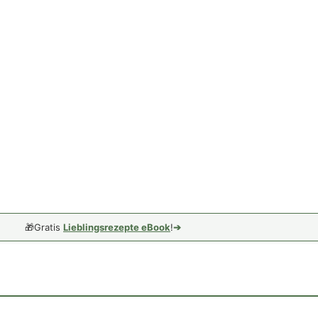
🎁
Gratis
Lieblingsrezepte eBook
!
➔