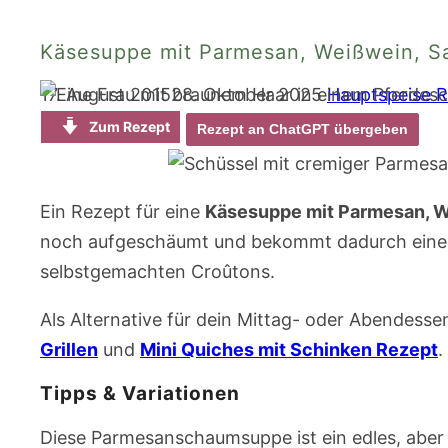
Käsesuppe mit Parmesan, Weißwein, S
17. August 2015
28. Oktober 2025
Hauptspeise 
Zum Rezept
Rezept an ChatGPT übergeben
Ein Rezept für eine
Käsesuppe mit Parmesan, W
noch aufgeschäumt und bekommt dadurch eine b
selbstgemachten Croûtons.
Als Alternative für dein Mittag- oder Abendesse
Grillen
und
Mini Quiches mit Schinken Rezept
.
Tipps & Variationen
Diese Parmesanschaumsuppe ist ein edles, aber 