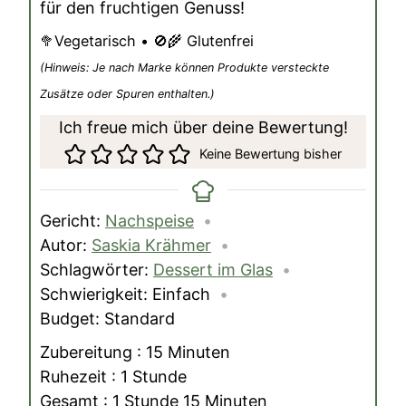
für den fruchtigen Genuss!
🥦Vegetarisch • 🚫🌾 Glutenfrei
(Hinweis: Je nach Marke können Produkte versteckte
Zusätze oder Spuren enthalten.)
Ich freue mich über deine Bewertung!
Keine Bewertung bisher
Gericht:
Nachspeise
Autor:
Saskia Krähmer
Schlagwörter:
Dessert im Glas
Schwierigkeit:
Einfach
Budget:
Standard
Minuten
Zubereitung :
15
Minuten
Stunde
Ruhezeit :
1
Stunde
Stunde
Minuten
Gesamt :
1
Stunde
15
Minuten