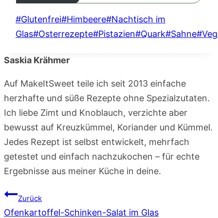
Schlagworte:
#
Glutenfrei
#
Himbeere
#
Nachtisch im
Glas
#
Osterrezepte
#
Pistazien
#
Quark
#
Sahne
#
Veg
Saskia Krähmer
Auf MakeItSweet teile ich seit 2013 einfache
herzhafte und süße Rezepte ohne Spezialzutaten.
Ich liebe Zimt und Knoblauch, verzichte aber
bewusst auf Kreuzkümmel, Koriander und Kümmel.
Jedes Rezept ist selbst entwickelt, mehrfach
getestet und einfach nachzukochen – für echte
Ergebnisse aus meiner Küche in deine.
Beitragsnavigation
Zurück
Ofenkartoffel-Schinken-Salat im Glas