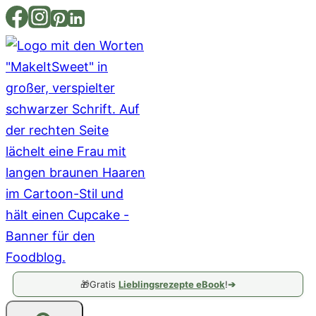
Zum
Inhalt
springen
🎁
Gratis
Lieblingsrezepte eBook
!
➔