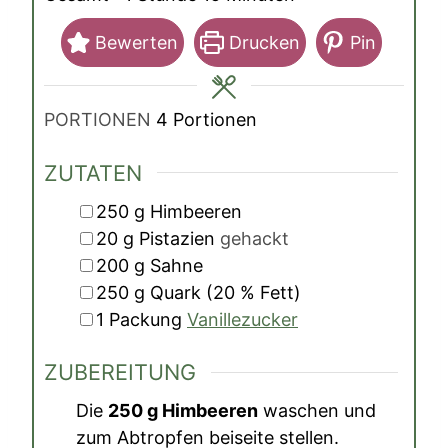
Bewerten
Drucken
Pin
PORTIONEN
4
Portionen
ZUTATEN
▢
250
g
Himbeeren
▢
20
g
Pistazien
gehackt
▢
200
g
Sahne
▢
250
g
Quark (20 % Fett)
▢
1
Packung
Vanillezucker
ZUBEREITUNG
Die
250 g Himbeeren
waschen und
zum Abtropfen beiseite stellen.