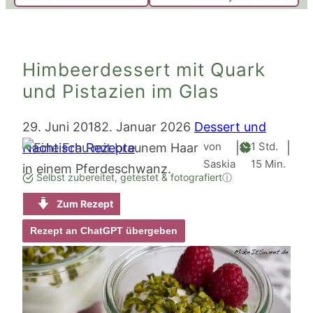
Himbeerdessert mit Quark
und Pistazien im Glas
29. Juni 2018
2. Januar 2026
Dessert und
Stunde
von
1
Std.
Nachtisch Rezepte
|
|
Minuten
Saskia
15
Min.
Selbst zubereitet, getestet & fotografiert
ⓘ
Zum Rezept
Rezept an ChatGPT übergeben