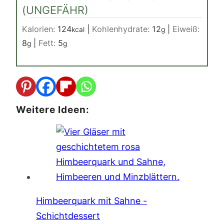
(UNGEFÄHR)
Kalorien:
124
|
Kohlenhydrate:
12
|
Eiweiß:
kcal
g
8
|
Fett:
5
g
g
Weitere Ideen:
Himbeerquark mit Sahne -
Schichtdessert