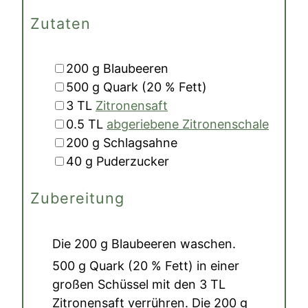
Zutaten
▢
200
g
Blaubeeren
▢
500
g
Quark (20 % Fett)
▢
3
TL
Zitronensaft
▢
0.5
TL
abgeriebene Zitronenschale
▢
200
g
Schlagsahne
▢
40
g
Puderzucker
Zubereitung
Die
200 g Blaubeeren
waschen.
500 g Quark (20 % Fett)
in einer
großen Schüssel mit den
3 TL
Zitronensaft
verrühren. Die
200 g