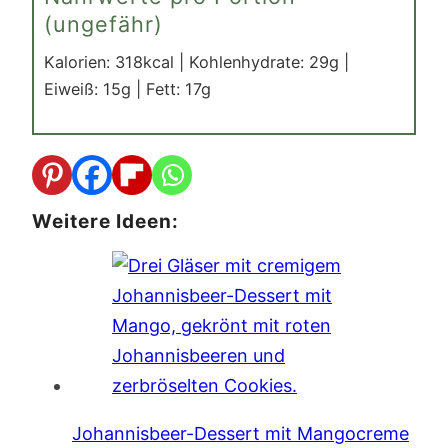
(ungefähr)
Kalorien:
318
kcal
|
Kohlenhydrate:
29
g
|
Eiweiß:
15
g
|
Fett:
17
g
Weitere Ideen:
Johannisbeer-Dessert mit Mangocreme