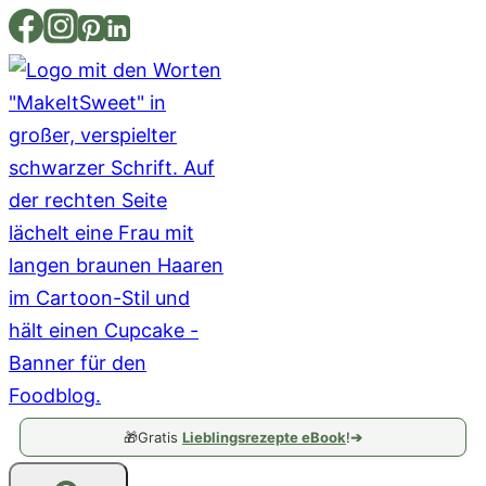
Zum
Inhalt
springen
🎁
Gratis
Lieblingsrezepte eBook
!
➔