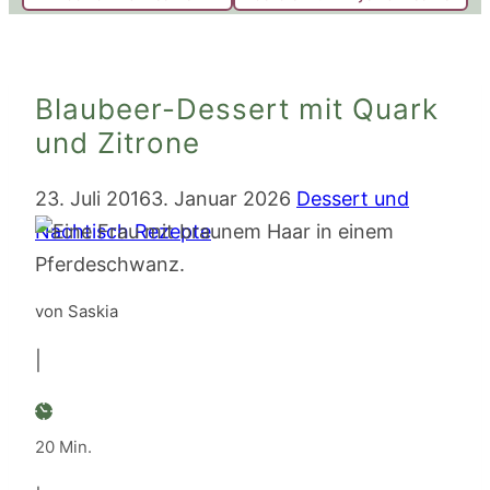
Blaubeer-Dessert mit Quark
und Zitrone
23. Juli 2016
3. Januar 2026
Dessert und
Nachtisch Rezepte
von Saskia
|
Minuten
20
Min.