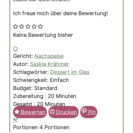
Ich freue mich über deine Bewertung!
Keine Bewertung bisher
Gericht:
Nachspeise
Autor:
Saskia Krähmer
Schlagwörter:
Dessert im Glas
Schwierigkeit:
Einfach
Budget:
Standard
Minuten
Zubereitung :
20
Minuten
Minuten
Gesamt :
20
Minuten
Bewerten
Drucken
Pin
Portionen
4
Portionen