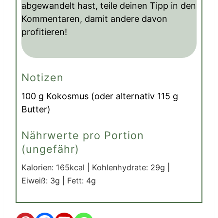
abgewandelt hast, teile deinen Tipp in den
Kommentaren, damit andere davon
profitieren!
Notizen
100 g Kokosmus (oder alternativ 115 g
Butter)
Nährwerte pro Portion
(ungefähr)
Kalorien:
165
kcal
|
Kohlenhydrate:
29
g
|
Eiweiß:
3
g
|
Fett:
4
g