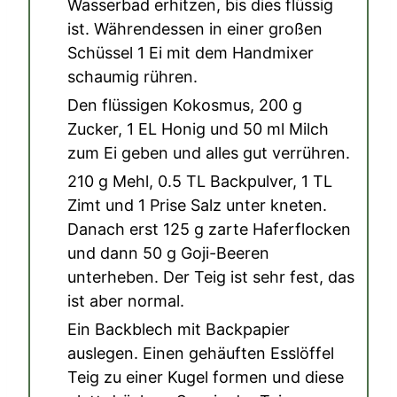
Wasserbad erhitzen, bis dies flüssig
ist. Währendessen in einer großen
Schüssel
1 Ei
mit dem Handmixer
schaumig rühren.
Den flüssigen Kokosmus,
200 g
Zucker
,
1 EL Honig
und
50 ml Milch
zum Ei geben und alles gut verrühren.
210 g Mehl
,
0.5 TL Backpulver
,
1 TL
Zimt
und
1 Prise Salz
unter kneten.
Danach erst
125 g zarte Haferflocken
und dann
50 g Goji-Beeren
unterheben. Der Teig ist sehr fest, das
ist aber normal.
Ein Backblech mit Backpapier
auslegen. Einen gehäuften Esslöffel
Teig zu einer Kugel formen und diese