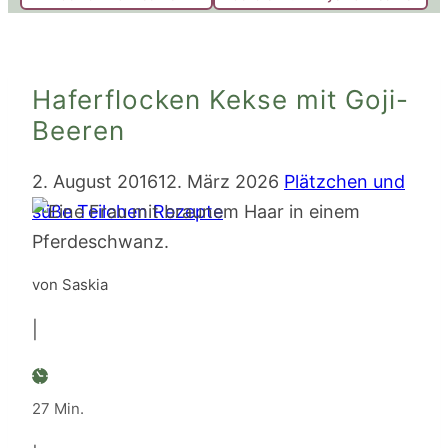
Haferflocken Kekse mit Goji-
Beeren
2. August 2016
12. März 2026
Plätzchen und
süße Teilchen Rezepte
von Saskia
|
Minuten
27
Min.