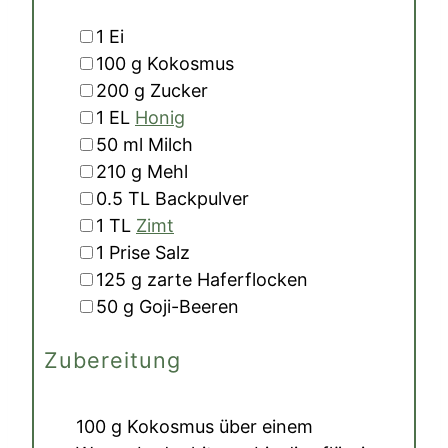
▢
1
Ei
▢
100
g
Kokosmus
▢
200
g
Zucker
▢
1
EL
Honig
▢
50
ml
Milch
▢
210
g
Mehl
▢
0.5
TL
Backpulver
▢
1
TL
Zimt
▢
1
Prise
Salz
▢
125
g
zarte Haferflocken
▢
50
g
Goji-Beeren
Zubereitung
100 g Kokosmus
über einem