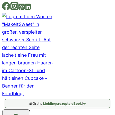
Zum
Inhalt
springen
🎁
Gratis
Lieblingsrezepte eBook
!
➔