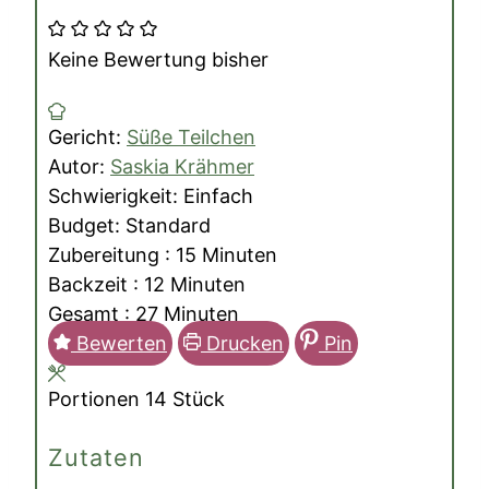
Keine Bewertung bisher
Gericht:
Süße Teilchen
Autor:
Saskia Krähmer
Schwierigkeit:
Einfach
Budget:
Standard
Minuten
Zubereitung :
15
Minuten
Minuten
Backzeit :
12
Minuten
Minuten
Gesamt :
27
Minuten
Bewerten
Drucken
Pin
Portionen
14
Stück
Zutaten