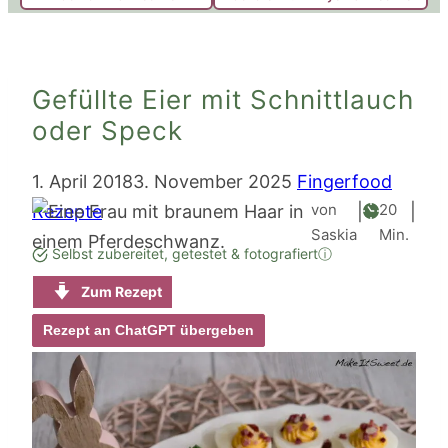
Gefüllte Eier mit Schnittlauch
oder Speck
1. April 2018
3. November 2025
Fingerfood
Minute
von
20
Rezepte
|
|
Saskia
Min.
Selbst zubereitet, getestet & fotografiert
ⓘ
Zum Rezept
Rezept an ChatGPT übergeben