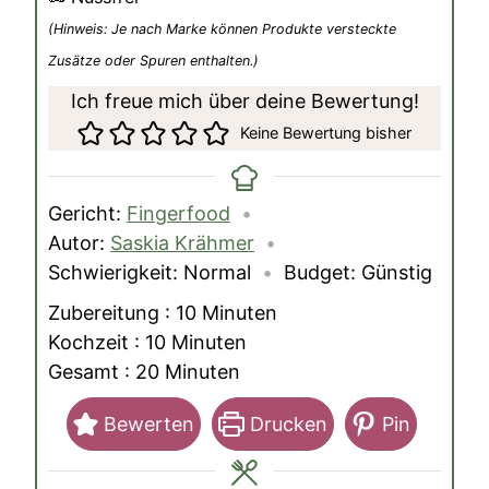
(Hinweis: Je nach Marke können Produkte versteckte
Zusätze oder Spuren enthalten.)
Ich freue mich über deine Bewertung!
Keine Bewertung bisher
Gericht:
Fingerfood
Autor:
Saskia Krähmer
Schwierigkeit:
Normal
Budget:
Günstig
Minuten
Zubereitung :
10
Minuten
Minuten
Kochzeit :
10
Minuten
Minuten
Gesamt :
20
Minuten
Bewerten
Drucken
Pin