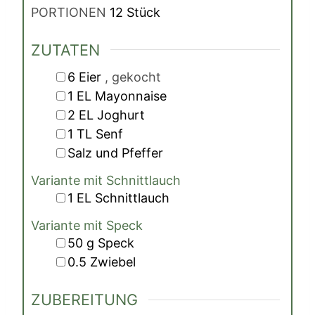
PORTIONEN
12
Stück
ZUTATEN
▢
6
Eier
, gekocht
▢
1
EL
Mayonnaise
▢
2
EL
Joghurt
▢
1
TL
Senf
▢
Salz und Pfeffer
Variante mit Schnittlauch
▢
1
EL
Schnittlauch
Variante mit Speck
▢
50
g
Speck
▢
0.5
Zwiebel
ZUBEREITUNG