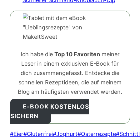
Schneller Schmand-Knoblauch-Dip
Ich habe die
Top 10 Favoriten
meiner
Leser in einem exklusiven E-Book für
dich zusammengefasst. Entdecke die
schnellen Rezeptideen, die auf meinem
Blog am häufigsten verwendet werden.
E-BOOK KOSTENLOS
SICHERN
Schlagworte:
#
Eier
#
Glutenfrei
#
Joghurt
#
Osterrezepte
#
Schnitt