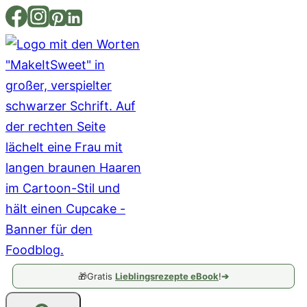
Zum
Inhalt
springen
🎁
Gratis
Lieblingsrezepte eBook
!
➔