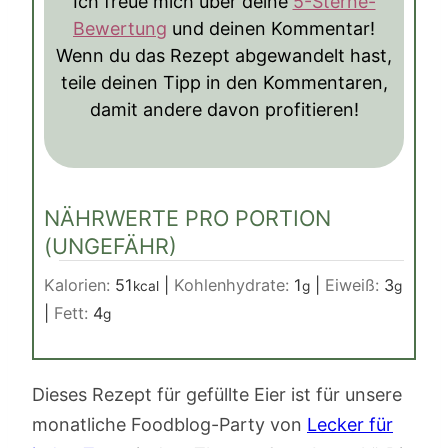
Ich freue mich über deine
5-Sterne-
Bewertung
und deinen Kommentar!
Wenn du das Rezept abgewandelt hast,
teile deinen Tipp in den Kommentaren,
damit andere davon profitieren!
NÄHRWERTE PRO PORTION
(UNGEFÄHR)
Kalorien:
51
|
Kohlenhydrate:
1
|
Eiweiß:
3
kcal
g
g
|
Fett:
4
g
Dieses Rezept für gefüllte Eier ist für unsere
monatliche Foodblog-Party von
Lecker für