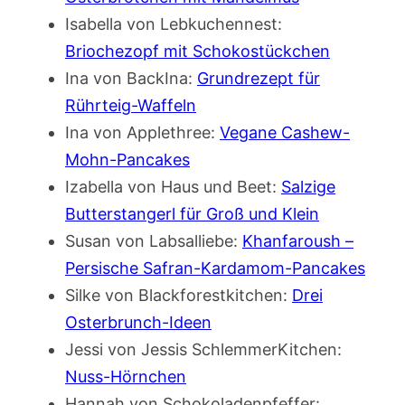
Isabella von Lebkuchennest:
Briochezopf mit Schokostückchen
Ina von BackIna:
Grundrezept für
Rührteig-Waffeln
Ina von Applethree:
Vegane Cashew-
Mohn-Pancakes
Izabella von Haus und Beet:
Salzige
Butterstangerl für Groß und Klein
Susan von Labsalliebe:
Khanfaroush –
Persische Safran-Kardamom-Pancakes
Silke von Blackforestkitchen:
Drei
Osterbrunch-Ideen
Jessi von Jessis SchlemmerKitchen:
Nuss-Hörnchen
Hannah von Schokoladenpfeffer: