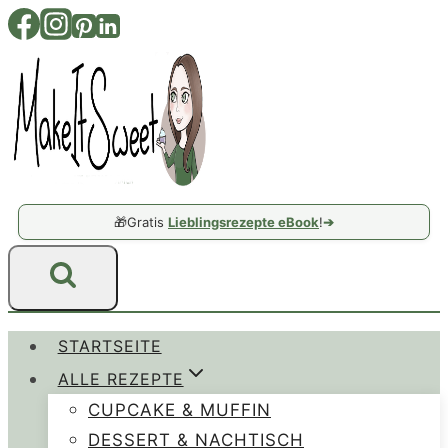
Zum
Inhalt
springen
🎁
Gratis
Lieblingsrezepte eBook
!
➔
STARTSEITE
ALLE REZEPTE
CUPCAKE & MUFFIN
DESSERT & NACHTISCH