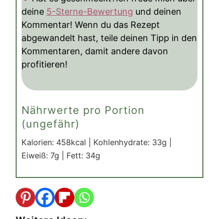
deine
5-Sterne-Bewertung
und deinen
Kommentar! Wenn du das Rezept
abgewandelt hast, teile deinen Tipp in den
Kommentaren, damit andere davon
profitieren!
Nährwerte pro Portion
(ungefähr)
Kalorien:
458
kcal
|
Kohlenhydrate:
33
g
|
Eiweiß:
7
g
|
Fett:
34
g