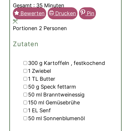
Minuten
Gesamt :
35
Minuten
Bewerten
Drucken
Pin
Portionen
2
Personen
Zutaten
▢
300
g
Kartoffeln
, festkochend
▢
1
Zwiebel
▢
1
TL
Butter
▢
50
g
Speck
fettarm
▢
50
ml
Branntweinessig
▢
150
ml
Gemüsebrühe
▢
1
EL
Senf
▢
50
ml
Sonnenblumenöl