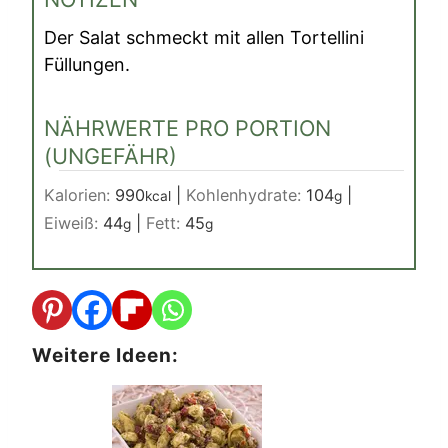
Der Salat schmeckt mit allen Tortellini
Füllungen.
NÄHRWERTE PRO PORTION
(UNGEFÄHR)
Kalorien:
990
|
Kohlenhydrate:
104
|
kcal
g
Eiweiß:
44
|
Fett:
45
g
g
Weitere Ideen: