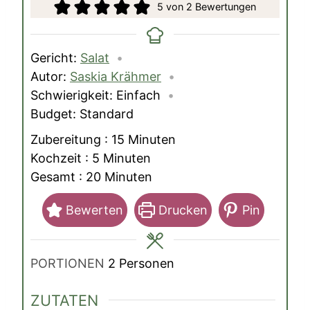
5
von
2
Bewertungen
Gericht:
Salat
Autor:
Saskia Krähmer
Schwierigkeit:
Einfach
Budget:
Standard
Minuten
Zubereitung :
15
Minuten
Minuten
Kochzeit :
5
Minuten
Minuten
Gesamt :
20
Minuten
Bewerten
Drucken
Pin
PORTIONEN
2
Personen
ZUTATEN