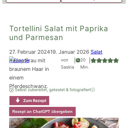
Tortellini Salat mit Paprika
und Parmesan
27. Februar 2024
19. Januar 2026
Salat
Minuten
von
20
Rezepte
|
|
Saskia
Min.
Selbst zubereitet, getestet & fotografiert
ⓘ
Zum Rezept
Rezept an ChatGPT übergeben