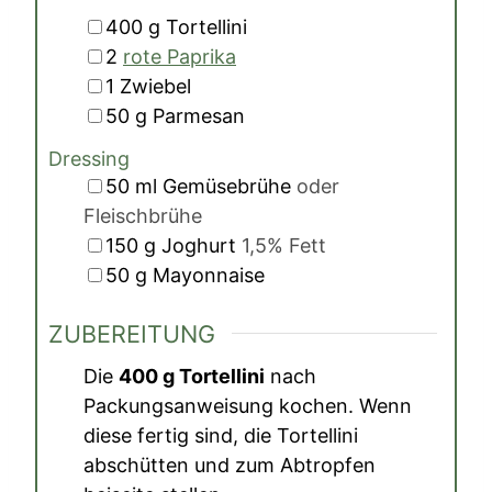
▢
400
g
Tortellini
▢
2
rote Paprika
▢
1
Zwiebel
▢
50
g
Parmesan
Dressing
▢
50
ml
Gemüsebrühe
oder
Fleischbrühe
▢
150
g
Joghurt
1,5% Fett
▢
50
g
Mayonnaise
ZUBEREITUNG
Die
400 g Tortellini
nach
Packungsanweisung kochen. Wenn
diese fertig sind, die Tortellini
abschütten und zum Abtropfen