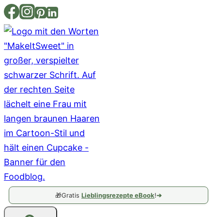
Zum
Inhalt
springen
🎁
Gratis
Lieblingsrezepte eBook
!
➔