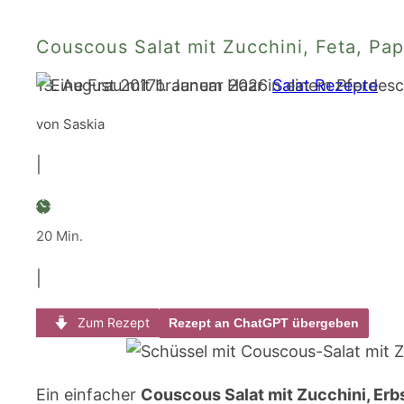
Couscous Salat mit Zucchini, Feta, Pa
13. August 2017
1. Januar 2026
Salat Rezepte
von Saskia
|
Minuten
20
Min.
|
Zum Rezept
Rezept an ChatGPT übergeben
Ein einfacher
Couscous Salat mit Zucchini, Erb