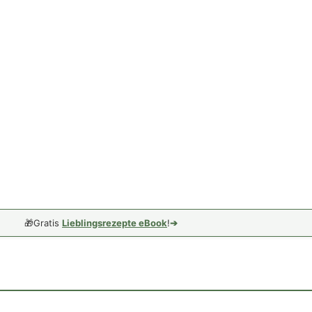
🎁
Gratis
Lieblingsrezepte eBook
!
➔