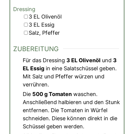
Dressing
▢
3
EL
Olivenöl
▢
3
EL
Essig
▢
Salz, Pfeffer
ZUBEREITUNG
Für das Dressing
3 EL Olivenöl
und
3
EL Essig
in eine Salatschüssel geben.
Mit Salz und Pfeffer würzen und
verrühren.
Die
500 g Tomaten
waschen.
Anschließend halbieren und den Stunk
entfernen. Die Tomaten in Würfel
schneiden. Diese können direkt in die
Schüssel geben werden.