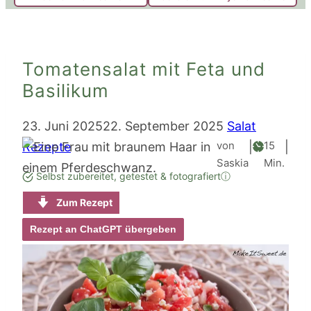
Tomatensalat mit Feta und
Basilikum
23. Juni 2025
22. September 2025
Salat
Minute
von
15
Rezepte
|
|
Saskia
Min.
Selbst zubereitet, getestet & fotografiert
ⓘ
Zum Rezept
Rezept an ChatGPT übergeben