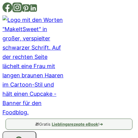
Zum
Inhalt
springen
🎁
Gratis
Lieblingsrezepte eBook
!
➔