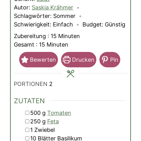
Autor:
Saskia Krähmer
Schlagwörter:
Sommer
Schwierigkeit:
Einfach
Budget:
Günstig
Minuten
Zubereitung :
15
Minuten
Minuten
Gesamt :
15
Minuten
Bewerten
Drucken
Pin
PORTIONEN
2
ZUTATEN
▢
500
g
Tomaten
▢
250
g
Feta
▢
1
Zwiebel
▢
10
Blätter
Basilikum