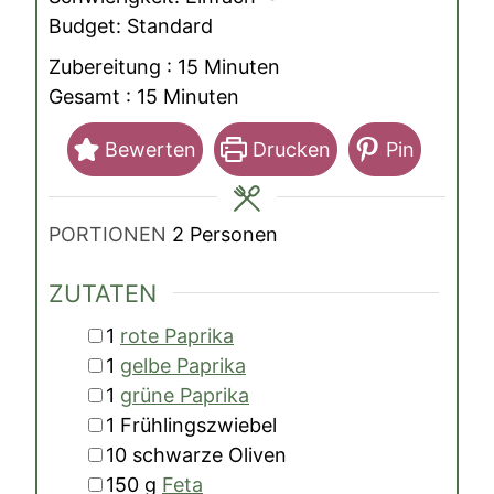
Budget:
Standard
Minuten
Zubereitung :
15
Minuten
Minuten
Gesamt :
15
Minuten
Bewerten
Drucken
Pin
PORTIONEN
2
Personen
ZUTATEN
▢
1
rote Paprika
▢
1
gelbe Paprika
▢
1
grüne Paprika
▢
1
Frühlingszwiebel
▢
10
schwarze Oliven
▢
150
g
Feta