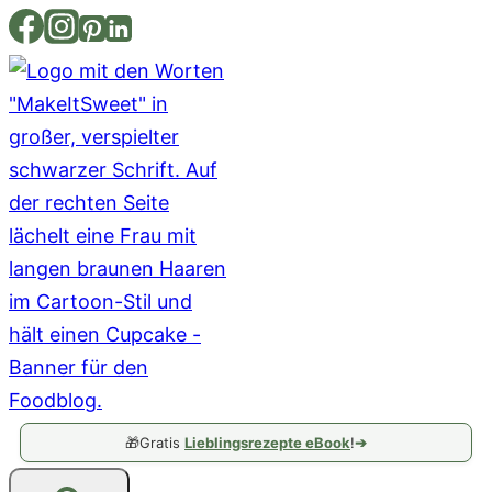
Zum
Inhalt
springen
🎁
Gratis
Lieblingsrezepte eBook
!
➔