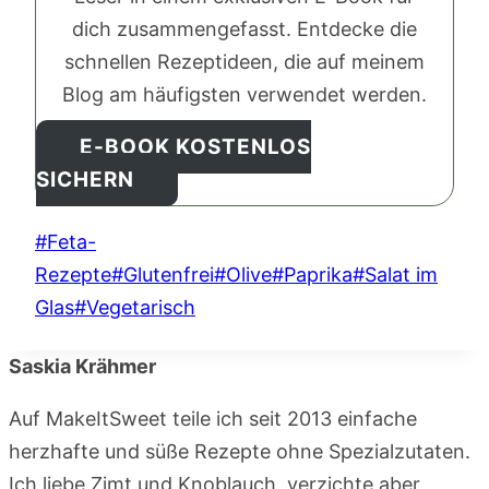
dich zusammengefasst. Entdecke die
schnellen Rezeptideen, die auf meinem
Blog am häufigsten verwendet werden.
E-BOOK KOSTENLOS
SICHERN
Schlagworte:
#
Feta-
Rezepte
#
Glutenfrei
#
Olive
#
Paprika
#
Salat im
Glas
#
Vegetarisch
Saskia Krähmer
Auf MakeItSweet teile ich seit 2013 einfache
herzhafte und süße Rezepte ohne Spezialzutaten.
Ich liebe Zimt und Knoblauch, verzichte aber