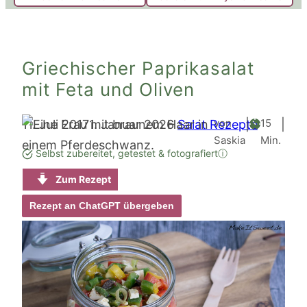
Griechischer Paprikasalat
mit Feta und Oliven
Minute
von
15
11. Juli 2017
1. Januar 2026
Salat Rezepte
|
|
Saskia
Min.
Selbst zubereitet, getestet & fotografiert
ⓘ
Zum Rezept
Rezept an ChatGPT übergeben