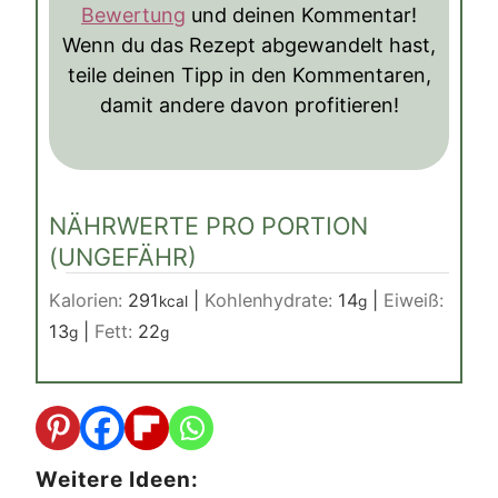
Bewertung
und deinen Kommentar!
Wenn du das Rezept abgewandelt hast,
teile deinen Tipp in den Kommentaren,
damit andere davon profitieren!
NÄHRWERTE PRO PORTION
(UNGEFÄHR)
Kalorien:
291
|
Kohlenhydrate:
14
|
Eiweiß:
kcal
g
13
|
Fett:
22
g
g
Weitere Ideen: