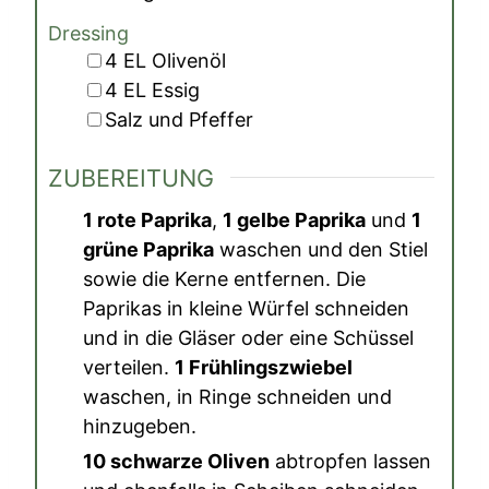
Dressing
▢
4
EL
Olivenöl
▢
4
EL
Essig
▢
Salz und Pfeffer
ZUBEREITUNG
1 rote Paprika
,
1 gelbe Paprika
und
1
grüne Paprika
waschen und den Stiel
sowie die Kerne entfernen. Die
Paprikas in kleine Würfel schneiden
und in die Gläser oder eine Schüssel
verteilen.
1 Frühlingszwiebel
waschen, in Ringe schneiden und
hinzugeben.
10 schwarze Oliven
abtropfen lassen