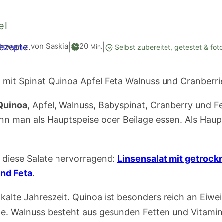
el
Minuten
von Saskia
20
Rezepte
|
|
Min.
Selbst zubereitet, getestet & foto
 Quinoa
, Apfel, Walnuss, Babyspinat, Cranberry und F
nn man als Hauptspeise oder Beilage essen. Als Haup
 diese Salate hervorragend:
Linsensalat mit getroc
und Feta
.
 kalte Jahreszeit. Quinoa ist besonders reich an Eiwei
te. Walnuss besteht aus gesunden Fetten und Vitamin