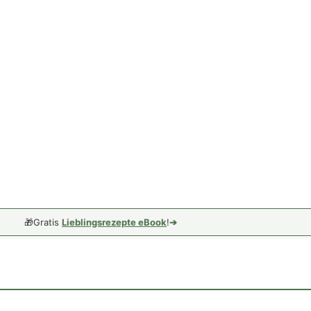
🎁
Gratis
Lieblingsrezepte eBook
!
➔