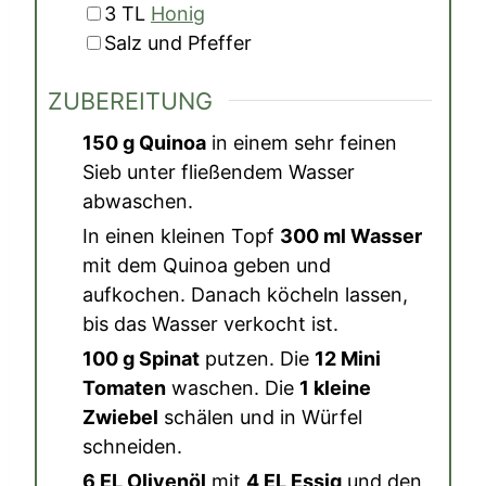
▢
3
TL
Honig
▢
Salz und Pfeffer
ZUBEREITUNG
150 g Quinoa
in einem sehr feinen
Sieb unter fließendem Wasser
abwaschen.
In einen kleinen Topf
300 ml Wasser
mit dem Quinoa geben und
aufkochen. Danach köcheln lassen,
bis das Wasser verkocht ist.
100 g Spinat
putzen. Die
12 Mini
Tomaten
waschen. Die
1 kleine
Zwiebel
schälen und in Würfel
schneiden.
6 EL Olivenöl
mit
4 EL Essig
und den