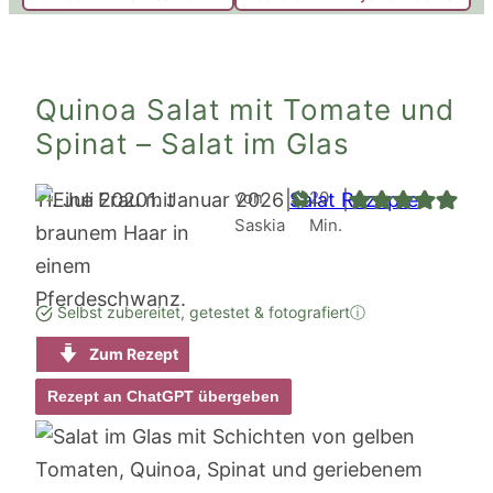
Quinoa Salat mit Tomate und
Spinat – Salat im Glas
Minuten
von
20
11. Juli 2020
1. Januar 2026
|
Salat Rezepte
|
Saskia
Min.
Selbst zubereitet, getestet & fotografiert
ⓘ
Zum Rezept
Rezept an ChatGPT übergeben