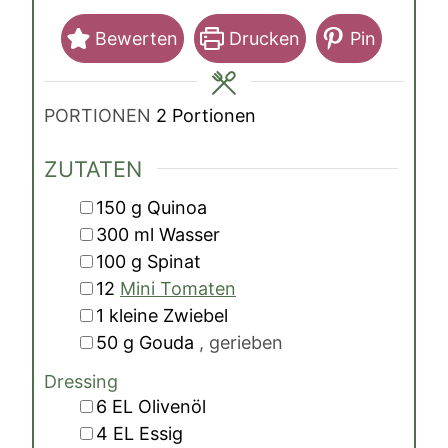
Bewerten
Drucken
Pin
PORTIONEN
2
Portionen
ZUTATEN
▢
150
g
Quinoa
▢
300
ml
Wasser
▢
100
g
Spinat
▢
12
Mini Tomaten
▢
1
kleine Zwiebel
▢
50
g
Gouda
, gerieben
Dressing
▢
6
EL
Olivenöl
▢
4
EL
Essig