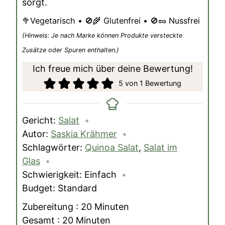
sorgt.
🥦Vegetarisch • 🚫🌾 Glutenfrei • 🚫🥜 Nussfrei
(Hinweis: Je nach Marke können Produkte versteckte
Zusätze oder Spuren enthalten.)
Ich freue mich über deine Bewertung!
5
von 1 Bewertung
Gericht:
Salat
Autor:
Saskia Krähmer
Schlagwörter:
Quinoa Salat
,
Salat im
Glas
Schwierigkeit:
Einfach
Budget:
Standard
Minuten
Zubereitung :
20
Minuten
Minuten
Gesamt :
20
Minuten