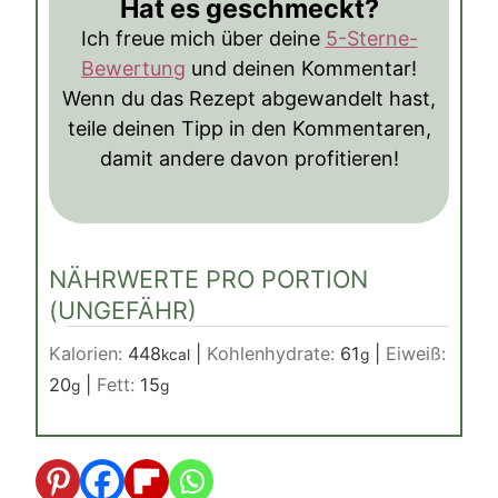
Hat es geschmeckt?
Ich freue mich über deine
5-Sterne-
Bewertung
und deinen Kommentar!
Wenn du das Rezept abgewandelt hast,
teile deinen Tipp in den Kommentaren,
damit andere davon profitieren!
NÄHRWERTE PRO PORTION
(UNGEFÄHR)
Kalorien:
448
|
Kohlenhydrate:
61
|
Eiweiß:
kcal
g
20
|
Fett:
15
g
g