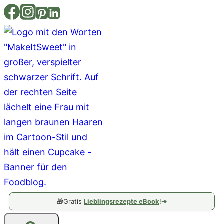
Zum
Inhalt
springen
🎁
Gratis
Lieblingsrezepte eBook
!
➔