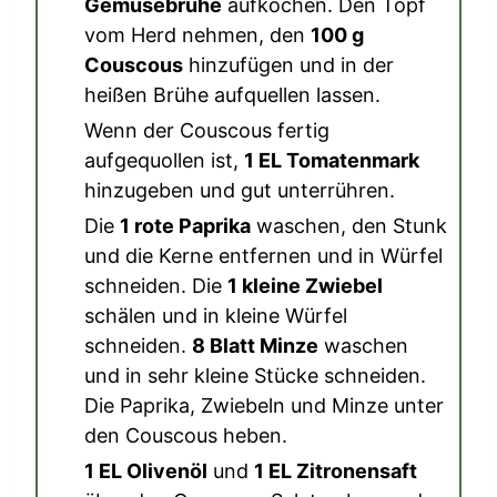
Gemüsebrühe
aufkochen. Den Topf
vom Herd nehmen, den
100 g
Couscous
hinzufügen und in der
heißen Brühe aufquellen lassen.
Wenn der Couscous fertig
aufgequollen ist,
1 EL Tomatenmark
hinzugeben und gut unterrühren.
Die
1 rote Paprika
waschen, den Stunk
und die Kerne entfernen und in Würfel
schneiden. Die
1 kleine Zwiebel
schälen und in kleine Würfel
schneiden.
8 Blatt Minze
waschen
und in sehr kleine Stücke schneiden.
Die Paprika, Zwiebeln und Minze unter
den Couscous heben.
1 EL Olivenöl
und
1 EL Zitronensaft