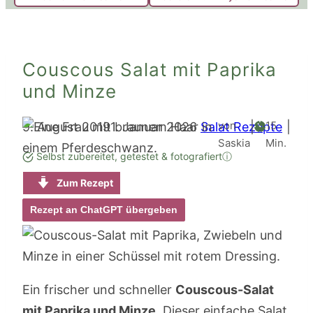
Couscous Salat mit Paprika
und Minze
Minute
von
15
9. August 2019
1. Januar 2026
Salat Rezepte
|
|
Saskia
Min.
Selbst zubereitet, getestet & fotografiert
ⓘ
Zum Rezept
Rezept an ChatGPT übergeben
Ein frischer und schneller
Couscous-Salat
mit Paprika und Minze
. Dieser einfache Salat