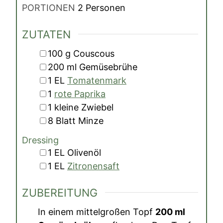
PORTIONEN
2
Personen
ZUTATEN
▢
100
g
Couscous
▢
200
ml
Gemüsebrühe
▢
1
EL
Tomatenmark
▢
1
rote Paprika
▢
1
kleine
Zwiebel
▢
8
Blatt
Minze
Dressing
▢
1
EL
Olivenöl
▢
1
EL
Zitronensaft
ZUBEREITUNG
In einem mittelgroßen Topf
200 ml