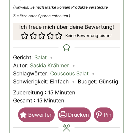
(Hinweis: Je nach Marke können Produkte versteckte
Zusätze oder Spuren enthalten.)
Ich freue mich über deine Bewertung!
Keine Bewertung bisher
Gericht:
Salat
Autor:
Saskia Krähmer
Schlagwörter:
Couscous Salat
Schwierigkeit:
Einfach
Budget:
Günstig
Minuten
Zubereitung :
15
Minuten
Minuten
Gesamt :
15
Minuten
Bewerten
Drucken
Pin