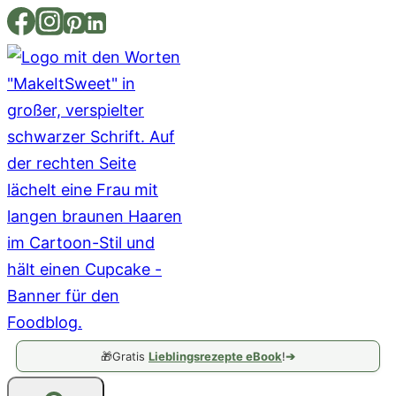
Zum
Inhalt
springen
🎁
Gratis
Lieblingsrezepte eBook
!
➔