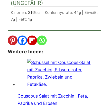
(UNGEFÄHR)
Kalorien:
216
|
Kohlenhydrate:
44
|
Eiweiß:
kcal
g
7
|
Fett:
1
g
g
Weitere Ideen:
Couscous Salat mit Zucchini, Feta,
Paprika und Erbsen