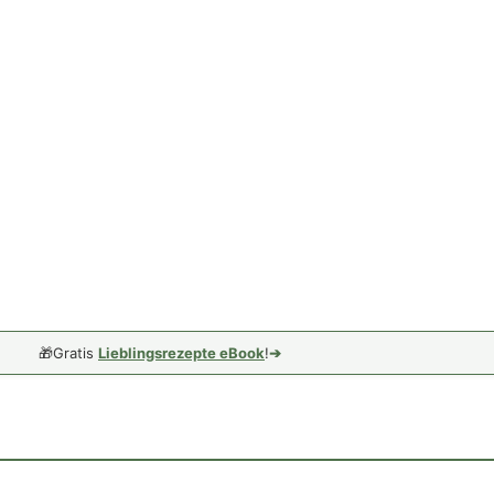
🎁
Gratis
Lieblingsrezepte eBook
!
➔