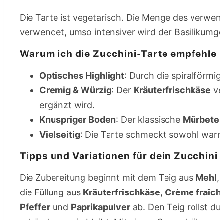
Die Tarte ist vegetarisch. Die Menge des verw
verwendet, umso intensiver wird der Basilikum
Warum ich die Zucchini-Tarte empfehle
Optisches Highlight
: Durch die spiralförm
Cremig & Würzig
: Der
Kräuterfrischkäse
ve
ergänzt wird.
Knuspriger Boden
: Der klassische
Mürbete
Vielseitig
: Die Tarte schmeckt sowohl war
Tipps und Variationen für dein Zucchini
Die Zubereitung beginnt mit dem Teig aus
Mehl
die Füllung aus
Kräuterfrischkäse
,
Crème fraîc
Pfeffer
und
Paprikapulver
ab. Den Teig rollst du