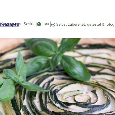
Stunde
von Saskia
1
 Rezepte
|
|
Std.
Selbst zubereitet, getestet & fotogr