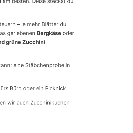
i
am besten. Diese steckst du
uern – je mehr Blätter du
was geriebenen
Bergkäse
oder
nd grüne Zucchini
 kann; eine Stäbchenprobe in
rs Büro oder ein Picknick.
ten wir auch Zucchinikuchen