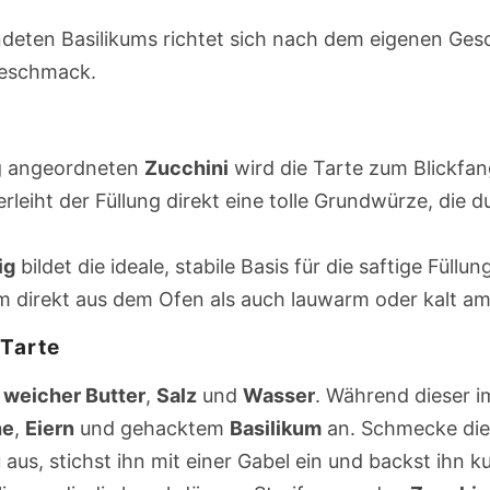
endeten Basilikums richtet sich nach dem eigenen G
geschmack.
ig angeordneten
Zucchini
wird die Tarte zum Blickfan
rleiht der Füllung direkt eine tolle Grundwürze, die 
ig
bildet die ideale, stabile Basis für die saftige Füllun
m direkt aus dem Ofen als auch lauwarm oder kalt a
 Tarte
,
weicher Butter
,
Salz
und
Wasser
. Während dieser i
he
,
Eiern
und gehacktem
Basilikum
an. Schmecke die
 aus, stichst ihn mit einer Gabel ein und backst ihn ku