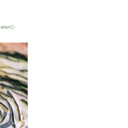
afiert
ⓘ