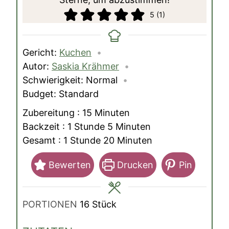
5
(1)
Gericht:
Kuchen
Autor:
Saskia Krähmer
Schwierigkeit:
Normal
Budget:
Standard
Minuten
Zubereitung :
15
Minuten
Stunde
Minuten
Backzeit :
1
Stunde
5
Minuten
Stunde
Minuten
Gesamt :
1
Stunde
20
Minuten
Bewerten
Drucken
Pin
PORTIONEN
16
Stück