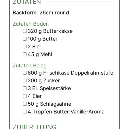
ZUTATEN
Backform:
26
cm
round
Zutaten Boden
▢
320
g
Butterkekse
▢
100
g
Butter
▢
2
Eier
▢
45
g
Mehl
Zutaten Belag
▢
800
g
Frischkäse Doppelrahmstufe
▢
200
g
Zucker
▢
3
EL
Speisestärke
▢
4
Eier
▢
50
g
Schlagsahne
▢
4
Tropfen
Butter-Vanille-Aroma
ZUBEREITUNG