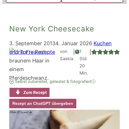
New York Cheesecake
3. September 2013
4. Januar 2026
Kuchen
Stunde
von
1
und Torte Rezepte
|
|
Saskia
Std.
Minuten
20
Min.
Selbst zubereitet, getestet & fotografiert
ⓘ
Zum Rezept
Rezept an ChatGPT übergeben