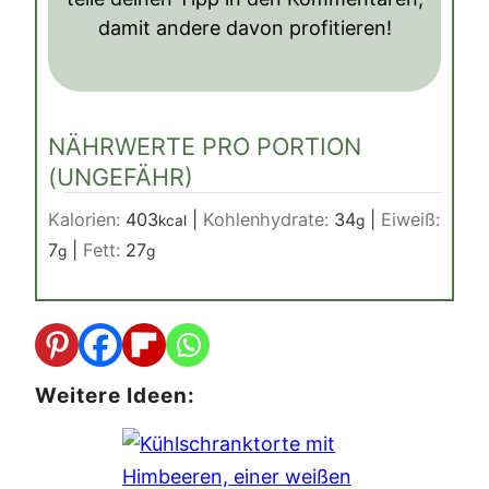
damit andere davon profitieren!
NÄHRWERTE PRO PORTION
(UNGEFÄHR)
Kalorien:
403
|
Kohlenhydrate:
34
|
Eiweiß:
kcal
g
7
|
Fett:
27
g
g
Weitere Ideen: