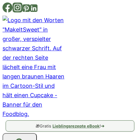
Zum
Inhalt
springen
🎁
Gratis
Lieblingsrezepte eBook
!
➔