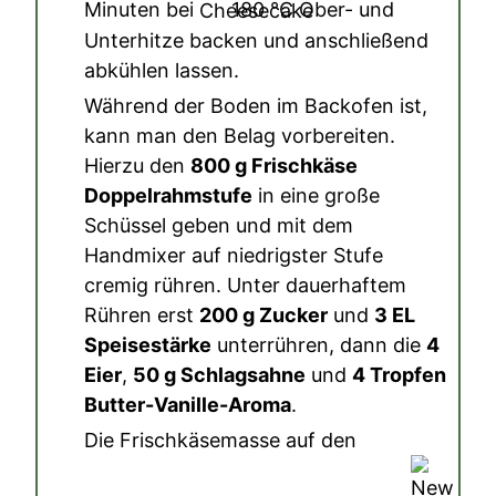
Minuten bei
180
°C
Ober- und
Unterhitze backen und anschließend
abkühlen lassen.
Während der Boden im Backofen ist,
kann man den Belag vorbereiten.
Hierzu den
800 g Frischkäse
Doppelrahmstufe
in eine große
Schüssel geben und mit dem
Handmixer auf niedrigster Stufe
cremig rühren. Unter dauerhaftem
Rühren erst
200 g Zucker
und
3 EL
Speisestärke
unterrühren, dann die
4
Eier
,
50 g Schlagsahne
und
4 Tropfen
Butter-Vanille-Aroma
.
Die Frischkäsemasse auf den