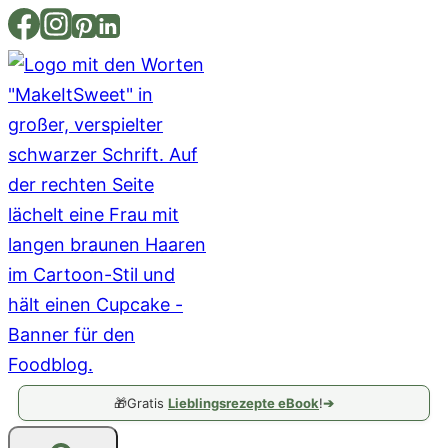
Zum
Inhalt
springen
🎁
Gratis
Lieblingsrezepte eBook
!
➔