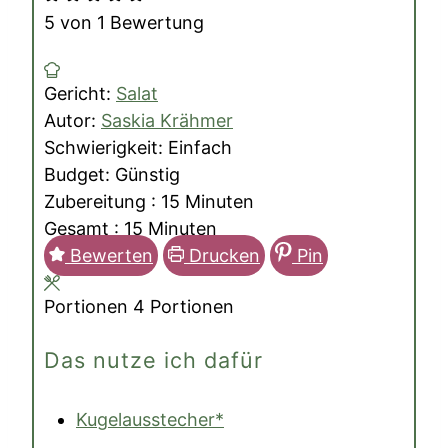
5
von 1 Bewertung
Gericht:
Salat
Autor:
Saskia Krähmer
Schwierigkeit:
Einfach
Budget:
Günstig
Minuten
Zubereitung :
15
Minuten
Minuten
Gesamt :
15
Minuten
Bewerten
Drucken
Pin
Portionen
4
Portionen
Das nutze ich dafür
Kugelausstecher*