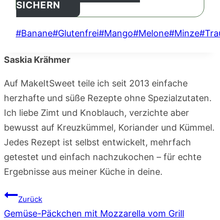
SICHERN
Schlagworte:
#
Banane
#
Glutenfrei
#
Mango
#
Melone
#
Minze
#
Tra
Saskia Krähmer
Auf MakeItSweet teile ich seit 2013 einfache
herzhafte und süße Rezepte ohne Spezialzutaten.
Ich liebe Zimt und Knoblauch, verzichte aber
bewusst auf Kreuzkümmel, Koriander und Kümmel.
Jedes Rezept ist selbst entwickelt, mehrfach
getestet und einfach nachzukochen – für echte
Ergebnisse aus meiner Küche in deine.
Beitragsnavigation
Zurück
Gemüse-Päckchen mit Mozzarella vom Grill