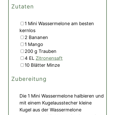
Zutaten
▢
1
Mini Wassermelone
am besten
kernlos
▢
2
Bananen
▢
1
Mango
▢
200
g
Trauben
▢
4
EL
Zitronensaft
▢
10
Blätter
Minze
Zubereitung
Die
1 Mini Wassermelone
halbieren und
mit einem Kugelausstecher kleine
Kugel aus der Wassermelone