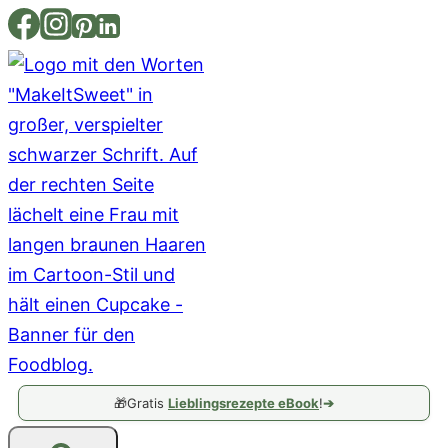
Zum
Inhalt
springen
🎁
Gratis
Lieblingsrezepte eBook
!
➔