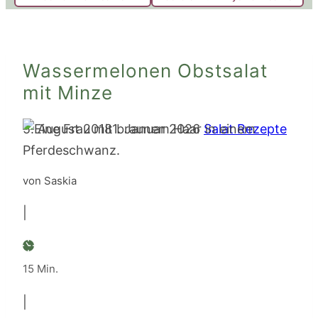
Wassermelonen Obstsalat
mit Minze
5. August 2018
1. Januar 2026
Salat Rezepte
von Saskia
|
Minuten
15
Min.
|