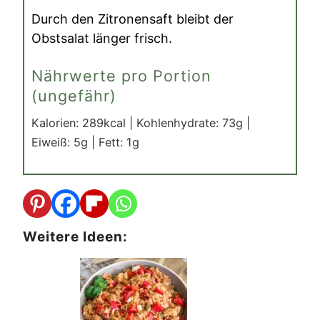
Durch den Zitronensaft bleibt der
Obstsalat länger frisch.
Nährwerte pro Portion
(ungefähr)
Kalorien:
289
kcal
|
Kohlenhydrate:
73
g
|
Eiweiß:
5
g
|
Fett:
1
g
Weitere Ideen: