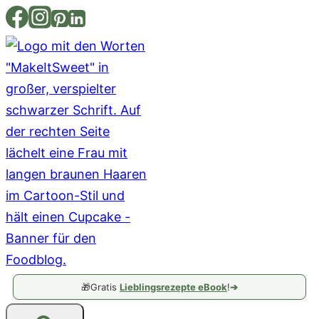
Zum
Inhalt
springen
🎁
Gratis
Lieblingsrezepte eBook
!
➔