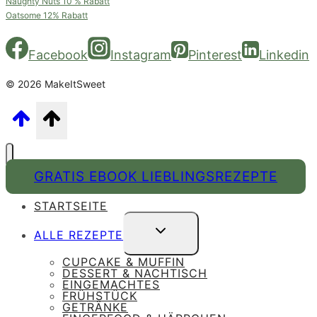
Naughty Nuts 10 % Rabatt
Oatsome 12% Rabatt
Facebook
Instagram
Pinterest
Linkedin
© 2026 MakeItSweet
GRATIS EBOOK LIEBLINGSREZEPTE
STARTSEITE
UNTERMENÜ
ALLE REZEPTE
UMSCHALTEN
CUPCAKE & MUFFIN
DESSERT & NACHTISCH
EINGEMACHTES
FRÜHSTÜCK
GETRÄNKE