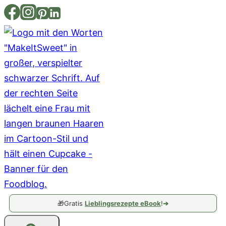
Zum
Inhalt
springen
🎁
Gratis
Lieblingsrezepte eBook
!
➔