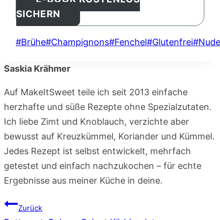
SICHERN
Schlagworte:
#
Brühe
#
Champignons
#
Fenchel
#
Glutenfrei
#
Nude
Saskia Krähmer
Auf MakeItSweet teile ich seit 2013 einfache
herzhafte und süße Rezepte ohne Spezialzutaten.
Ich liebe Zimt und Knoblauch, verzichte aber
bewusst auf Kreuzkümmel, Koriander und Kümmel.
Jedes Rezept ist selbst entwickelt, mehrfach
getestet und einfach nachzukochen – für echte
Ergebnisse aus meiner Küche in deine.
Beitragsnavigation
Zurück