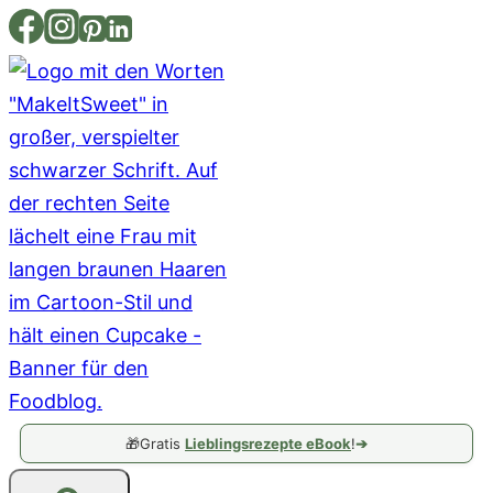
Zum
Inhalt
springen
🎁
Gratis
Lieblingsrezepte eBook
!
➔