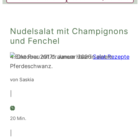
Nudelsalat mit Champignons
und Fenchel
4. Oktober 2017
1. Januar 2026
Salat Rezepte
von Saskia
|
Minuten
20
Min.
|