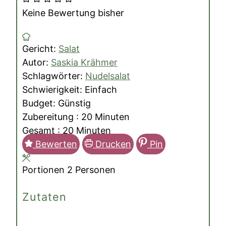
Keine Bewertung bisher
Gericht:
Salat
Autor:
Saskia Krähmer
Schlagwörter:
Nudelsalat
Schwierigkeit:
Einfach
Budget:
Günstig
Minuten
Zubereitung :
20
Minuten
Minuten
Gesamt :
20
Minuten
Bewerten
Drucken
Pin
Portionen
2
Personen
Zutaten