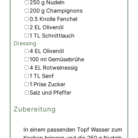
▢
250
g
Nudeln
▢
200
g
Champignons
▢
0.5
Knolle
Fenchel
▢
2
EL
Olivenöl
▢
1
TL
Schnittlauch
Dressing
▢
4
EL
Olivenöl
▢
100
ml
Gemüsebrühe
▢
4
EL
Rotweinessig
▢
1
TL
Senf
▢
1
Prise
Zucker
▢
Salz und Pfeffer
Zubereitung
In einem passenden Topf Wasser zum
Kochen bringen und die
250 g Nudeln