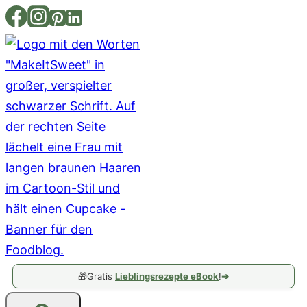
Zum
Inhalt
springen
🎁
Gratis
Lieblingsrezepte eBook
!
➔