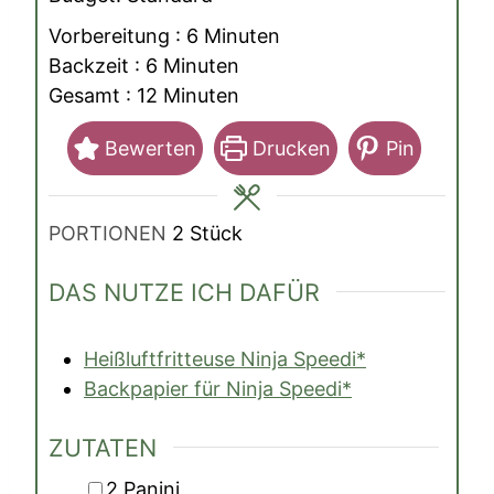
Minuten
Vorbereitung :
6
Minuten
Minuten
Backzeit :
6
Minuten
Minuten
Gesamt :
12
Minuten
Bewerten
Drucken
Pin
PORTIONEN
2
Stück
DAS NUTZE ICH DAFÜR
Heißluftfritteuse Ninja Speedi*
Backpapier für Ninja Speedi*
ZUTATEN
▢
2
Panini