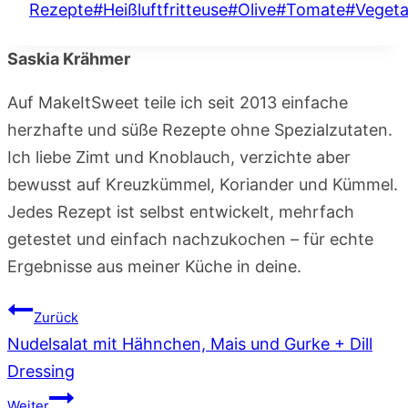
Rezepte
#
Heißluftfritteuse
#
Olive
#
Tomate
#
Vegeta
Saskia Krähmer
Auf MakeItSweet teile ich seit 2013 einfache
herzhafte und süße Rezepte ohne Spezialzutaten.
Ich liebe Zimt und Knoblauch, verzichte aber
bewusst auf Kreuzkümmel, Koriander und Kümmel.
Jedes Rezept ist selbst entwickelt, mehrfach
getestet und einfach nachzukochen – für echte
Ergebnisse aus meiner Küche in deine.
Beitragsnavigation
Zurück
Nudelsalat mit Hähnchen, Mais und Gurke + Dill
Dressing
Weiter