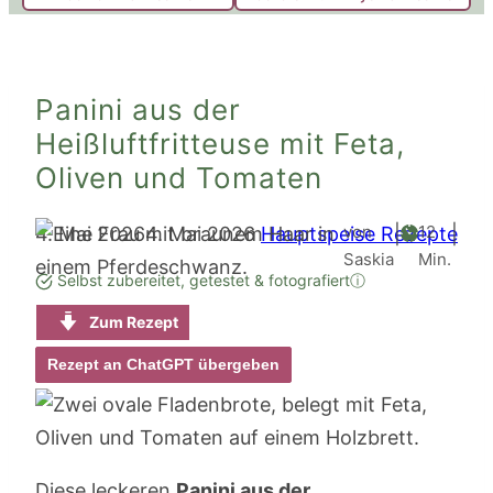
Panini aus der
Heißluftfritteuse mit Feta,
Oliven und Tomaten
Minute
von
12
4. Mai 2026
4. Mai 2026
Hauptspeise Rezepte
|
|
Saskia
Min.
Selbst zubereitet, getestet & fotografiert
ⓘ
Zum Rezept
Rezept an ChatGPT übergeben
Diese leckeren
Panini aus der