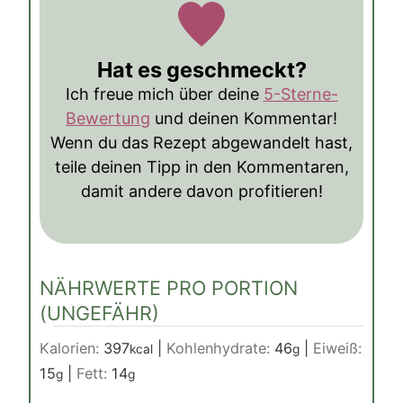
Hat es geschmeckt?
Ich freue mich über deine
5-Sterne-
Bewertung
und deinen Kommentar!
Wenn du das Rezept abgewandelt hast,
teile deinen Tipp in den Kommentaren,
damit andere davon profitieren!
NÄHRWERTE PRO PORTION
(UNGEFÄHR)
Kalorien:
397
|
Kohlenhydrate:
46
|
Eiweiß:
kcal
g
15
|
Fett:
14
g
g