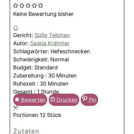
Keine Bewertung bisher
Gericht:
Süße Teilchen
Autor:
Saskia Krähmer
Schlagwörter:
Hefeschnecken
Schwierigkeit:
Normal
Budget:
Standard
Minuten
Zubereitung :
30
Minuten
Minuten
Ruhezeit :
30
Minuten
Stunde
Gesamt :
1
Stunde
Bewerten
Drucken
Pin
Portionen
12
Stück
Zutaten