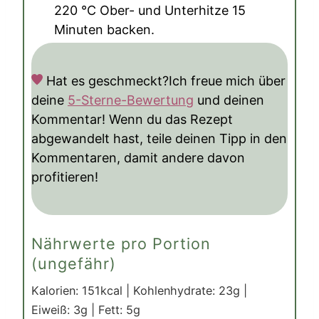
220
°C
Ober- und Unterhitze 15
Minuten backen.
Hat es geschmeckt?
Ich freue mich über
deine
5-Sterne-Bewertung
und deinen
Kommentar! Wenn du das Rezept
abgewandelt hast, teile deinen Tipp in den
Kommentaren, damit andere davon
profitieren!
Nährwerte pro Portion
(ungefähr)
Kalorien:
151
kcal
|
Kohlenhydrate:
23
g
|
Eiweiß:
3
g
|
Fett:
5
g