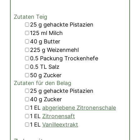
Zutaten Teig
▢
25
g
gehackte Pistazien
▢
125
ml
Milch
▢
40
g
Butter
▢
225
g
Weizenmehl
▢
0.5
Packung
Trockenhefe
▢
0.5
TL
Salz
▢
50
g
Zucker
Zutaten für den Belag
▢
25
g
gehackte Pistazien
▢
40
g
Zucker
▢
1
EL
abgeriebene Zitronenschale
▢
1
EL
Zitronensaft
▢
1
EL
Vanilleextrakt