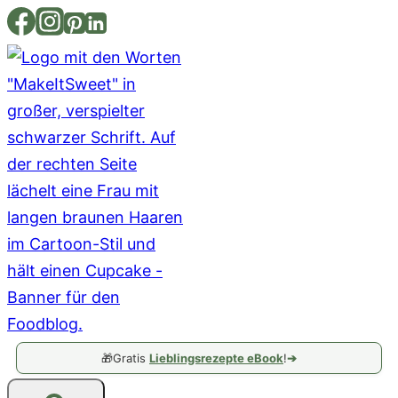
Zum
Inhalt
springen
🎁
Gratis
Lieblingsrezepte eBook
!
➔