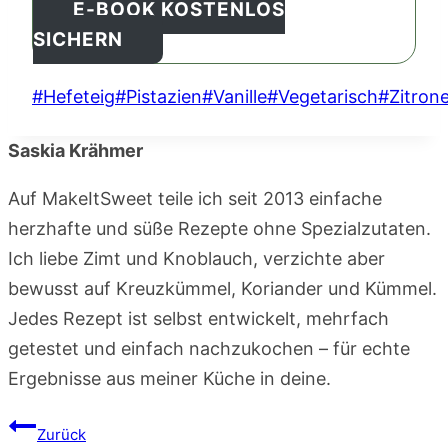
E-BOOK KOSTENLOS
SICHERN
Schlagworte:
#
Hefeteig
#
Pistazien
#
Vanille
#
Vegetarisch
#
Zitron
Saskia Krähmer
Auf MakeItSweet teile ich seit 2013 einfache
herzhafte und süße Rezepte ohne Spezialzutaten.
Ich liebe Zimt und Knoblauch, verzichte aber
bewusst auf Kreuzkümmel, Koriander und Kümmel.
Jedes Rezept ist selbst entwickelt, mehrfach
getestet und einfach nachzukochen – für echte
Ergebnisse aus meiner Küche in deine.
Beitragsnavigation
Zurück