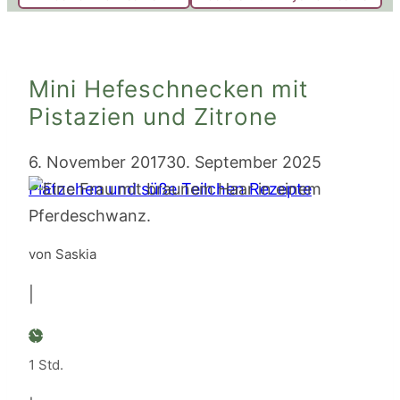
Mini Hefeschnecken mit
Pistazien und Zitrone
6. November 2017
30. September 2025
Plätzchen und süße Teilchen Rezepte
von Saskia
|
Stunde
1
Std.