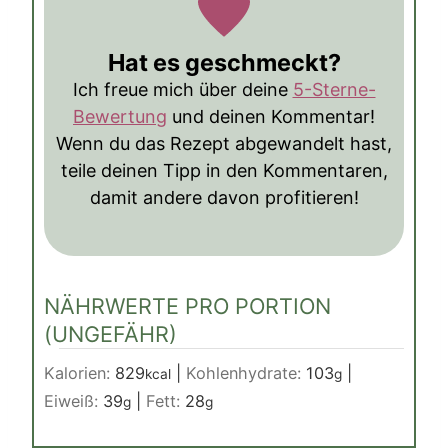
Hat es geschmeckt?
Ich freue mich über deine
5-Sterne-
Bewertung
und deinen Kommentar!
Wenn du das Rezept abgewandelt hast,
teile deinen Tipp in den Kommentaren,
damit andere davon profitieren!
NÄHRWERTE PRO PORTION
(UNGEFÄHR)
Kalorien:
829
|
Kohlenhydrate:
103
|
kcal
g
Eiweiß:
39
|
Fett:
28
g
g