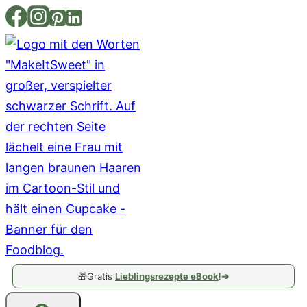
Zum
Inhalt
springen
🎁
Gratis
Lieblingsrezepte eBook
!
➔