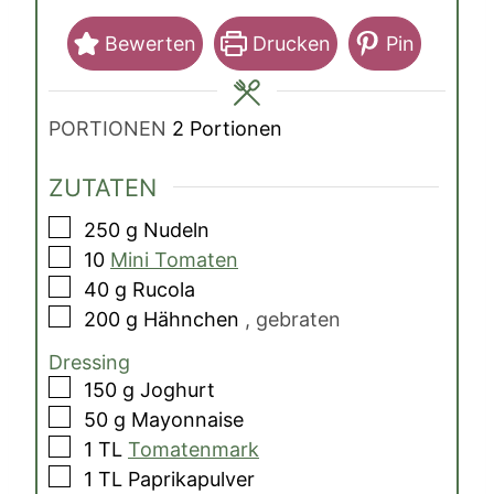
Bewerten
Drucken
Pin
PORTIONEN
2
Portionen
ZUTATEN
▢
250
g
Nudeln
▢
10
Mini Tomaten
▢
40
g
Rucola
▢
200
g
Hähnchen
, gebraten
Dressing
▢
150
g
Joghurt
▢
50
g
Mayonnaise
▢
1
TL
Tomatenmark
▢
1
TL
Paprikapulver