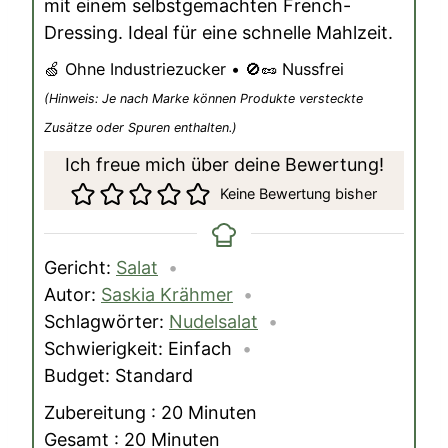
mit einem selbstgemachten French-
Dressing. Ideal für eine schnelle Mahlzeit.
🍏 Ohne Industriezucker • 🚫🥜 Nussfrei
(Hinweis: Je nach Marke können Produkte versteckte
Zusätze oder Spuren enthalten.)
Ich freue mich über deine Bewertung!
Keine Bewertung bisher
Gericht:
Salat
Autor:
Saskia Krähmer
Schlagwörter:
Nudelsalat
Schwierigkeit:
Einfach
Budget:
Standard
Minuten
Zubereitung :
20
Minuten
Minuten
Gesamt :
20
Minuten