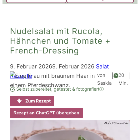
Nudelsalat mit Rucola,
Hähnchen und Tomate +
French-Dressing
9. Februar 2026
9. Februar 2026
Salat
Minute
von
20
Rezepte
|
|
Saskia
Min.
Selbst zubereitet, getestet & fotografiert
ⓘ
Zum Rezept
Rezept an ChatGPT übergeben