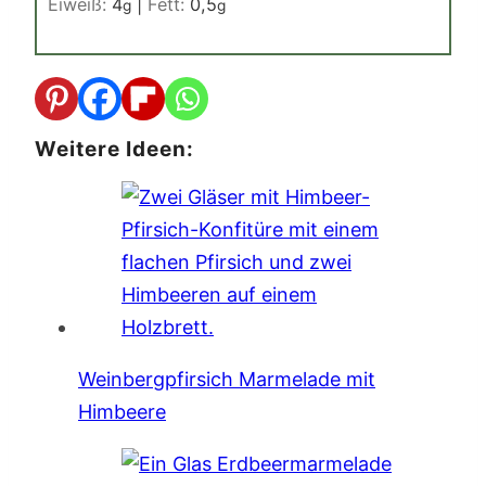
Eiweiß:
4
|
Fett:
0,5
g
g
Weitere Ideen:
Weinbergpfirsich Marmelade mit
Himbeere