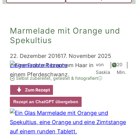
Marmelade mit Orange und
Spekultius
22. Dezember 2016
17. November 2025
Minute
von
20
Eingemachte Rezepte
|
|
Saskia
Min.
Selbst zubereitet, getestet & fotografiert
ⓘ
Zum Rezept
Rezept an ChatGPT übergeben