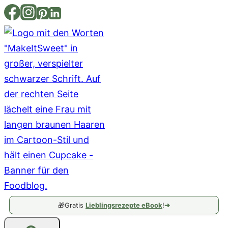
Zum
Inhalt
springen
🎁
Gratis
Lieblingsrezepte eBook
!
➔