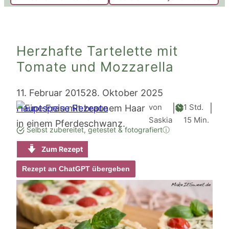
Herzhafte Tartelette mit
Tomate und Mozzarella
11. Februar 2015
28. Oktober 2025
Stunde
von
1
Std.
Hauptspeise Rezepte
|
|
Minuten
Saskia
15
Min.
Selbst zubereitet, getestet & fotografiert
ⓘ
Zum Rezept
Rezept an ChatGPT übergeben