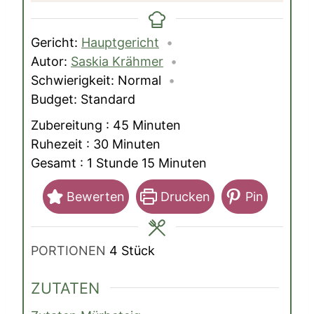
Gericht:
Hauptgericht
Autor:
Saskia Krähmer
Schwierigkeit:
Normal
Budget:
Standard
Minuten
Zubereitung :
45
Minuten
Minuten
Ruhezeit :
30
Minuten
Stunde
Minuten
Gesamt :
1
Stunde
15
Minuten
Bewerten
Drucken
Pin
PORTIONEN
4
Stück
ZUTATEN