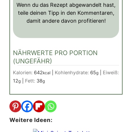
Wenn du das Rezept abgewandelt hast,
teile deinen Tipp in den Kommentaren,
damit andere davon profitieren!
NÄHRWERTE PRO PORTION
(UNGEFÄHR)
Kalorien:
642
|
Kohlenhydrate:
65
|
Eiweiß:
kcal
g
12
|
Fett:
38
g
g
Weitere Ideen: