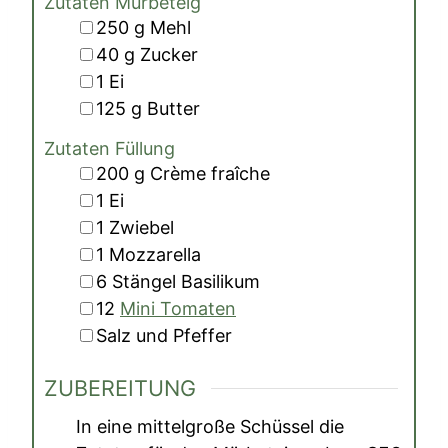
Zutaten Mürbeteig
▢
250
g
Mehl
▢
40
g
Zucker
▢
1
Ei
▢
125
g
Butter
Zutaten Füllung
▢
200
g
Crème fraîche
▢
1
Ei
▢
1
Zwiebel
▢
1
Mozzarella
▢
6
Stängel
Basilikum
▢
12
Mini Tomaten
▢
Salz und Pfeffer
ZUBEREITUNG
In eine mittelgroße Schüssel die