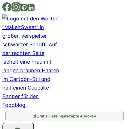
Zum
Inhalt
springen
🎁
Gratis
Lieblingsrezepte eBook
!
➔