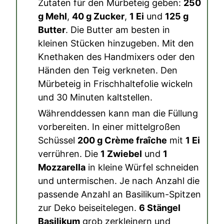
Zutaten für den Mürbeteig geben:
250
g Mehl
,
40 g Zucker
,
1 Ei
und
125 g
Butter
. Die Butter am besten in
kleinen Stücken hinzugeben. Mit den
Knethaken des Handmixers oder den
Händen den Teig verkneten. Den
Mürbeteig in Frischhaltefolie wickeln
und 30 Minuten kaltstellen.
Währenddessen kann man die Füllung
vorbereiten. In einer mittelgroßen
Schüssel
200 g Crème fraîche
mit
1 Ei
verrühren. Die
1 Zwiebel
und
1
Mozzarella
in kleine Würfel schneiden
und untermischen. Je nach Anzahl die
passende Anzahl an Basilikum-Spitzen
zur Deko beiseitelegen.
6 Stängel
Basilikum
grob zerkleinern und