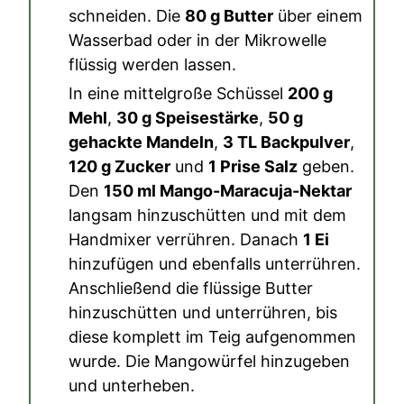
schneiden. Die
80 g Butter
über einem
Wasserbad oder in der Mikrowelle
flüssig werden lassen.
In eine mittelgroße Schüssel
200 g
Mehl
,
30 g Speisestärke
,
50 g
gehackte Mandeln
,
3 TL Backpulver
,
120 g Zucker
und
1 Prise Salz
geben.
Den
150 ml Mango-Maracuja-Nektar
langsam hinzuschütten und mit dem
Handmixer verrühren. Danach
1 Ei
hinzufügen und ebenfalls unterrühren.
Anschließend die flüssige Butter
hinzuschütten und unterrühren, bis
diese komplett im Teig aufgenommen
wurde. Die Mangowürfel hinzugeben
und unterheben.