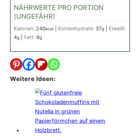
NÄHRWERTE PRO PORTION
(UNGEFÄHR)
Kalorien:
240
|
Kohlenhydrate:
37
|
Eiweiß:
kcal
g
4
|
Fett:
9
g
g
Weitere Ideen: