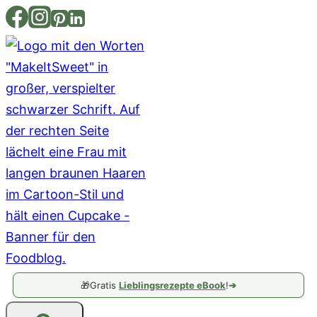
Zum
Inhalt
springen
🎁
Gratis
Lieblingsrezepte eBook
!
➔