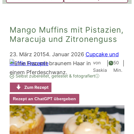
Mango Muffins mit Pistazien,
Maracuja und Zitronenguss
23. März 2015
4. Januar 2026
Cupcake und
Minute
von
50
Muffin Rezepte
|
|
Saskia
Min.
Selbst zubereitet, getestet & fotografiert
ⓘ
Zum Rezept
Rezept an ChatGPT übergeben