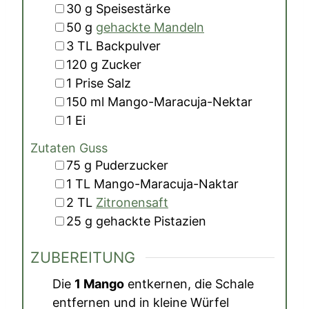
▢
30
g
Speisestärke
▢
50
g
gehackte Mandeln
▢
3
TL
Backpulver
▢
120
g
Zucker
▢
1
Prise
Salz
▢
150
ml
Mango-Maracuja-Nektar
▢
1
Ei
Zutaten Guss
▢
75
g
Puderzucker
▢
1
TL
Mango-Maracuja-Naktar
▢
2
TL
Zitronensaft
▢
25
g
gehackte Pistazien
ZUBEREITUNG
Die
1 Mango
entkernen, die Schale
entfernen und in kleine Würfel