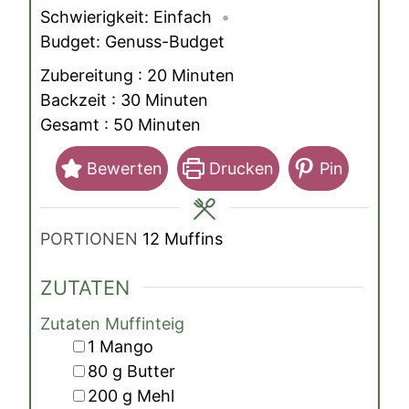
Schwierigkeit:
Einfach
Budget:
Genuss-Budget
Minuten
Zubereitung :
20
Minuten
Minuten
Backzeit :
30
Minuten
Minuten
Gesamt :
50
Minuten
Bewerten
Drucken
Pin
PORTIONEN
12
Muffins
ZUTATEN
Zutaten Muffinteig
▢
1
Mango
▢
80
g
Butter
▢
200
g
Mehl