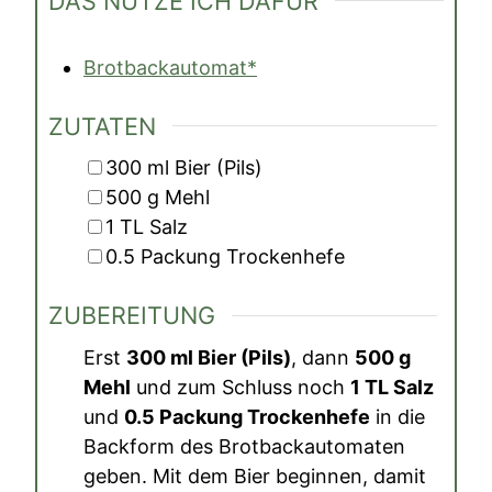
DAS NUTZE ICH DAFÜR
Brotbackautomat*
ZUTATEN
▢
300
ml
Bier (Pils)
▢
500
g
Mehl
▢
1
TL
Salz
▢
0.5
Packung
Trockenhefe
ZUBEREITUNG
Erst
300 ml Bier (Pils)
, dann
500 g
Mehl
und zum Schluss noch
1 TL Salz
und
0.5 Packung Trockenhefe
in die
Backform des Brotbackautomaten
geben. Mit dem Bier beginnen, damit