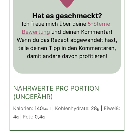
Hat es geschmeckt?
Ich freue mich über deine
5-Sterne-
Bewertung
und deinen Kommentar!
Wenn du das Rezept abgewandelt hast,
teile deinen Tipp in den Kommentaren,
damit andere davon profitieren!
NÄHRWERTE PRO PORTION
(UNGEFÄHR)
Kalorien:
140
|
Kohlenhydrate:
28
|
Eiweiß:
kcal
g
4
|
Fett:
0,4
g
g