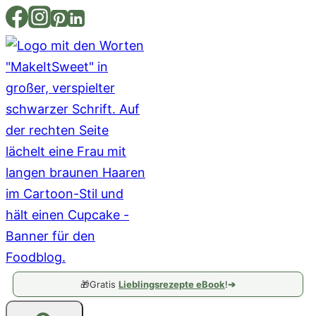
Zum
Inhalt
springen
🎁
Gratis
Lieblingsrezepte eBook
!
➔