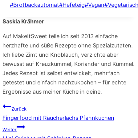
Schlagworte:
#
Brotbackautomat
#
Hefeteig
#
Vegan
#
Vegetarisc
Saskia Krähmer
Auf MakeItSweet teile ich seit 2013 einfache
herzhafte und süße Rezepte ohne Spezialzutaten.
Ich liebe Zimt und Knoblauch, verzichte aber
bewusst auf Kreuzkümmel, Koriander und Kümmel.
Jedes Rezept ist selbst entwickelt, mehrfach
getestet und einfach nachzukochen – für echte
Ergebnisse aus meiner Küche in deine.
Beitragsnavigation
Zurück
Fingerfood mit Räucherlachs Pfannkuchen
Weiter