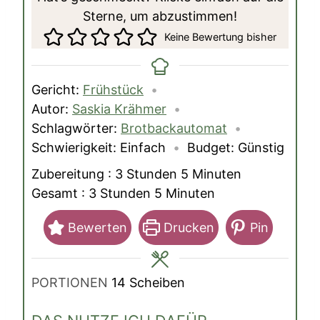
Sterne, um abzustimmen!
Keine Bewertung bisher
Gericht:
Frühstück
Autor:
Saskia Krähmer
Schlagwörter:
Brotbackautomat
Schwierigkeit:
Einfach
Budget:
Günstig
Stunden
Minuten
Zubereitung :
3
Stunden
5
Minuten
Stunden
Minuten
Gesamt :
3
Stunden
5
Minuten
Bewerten
Drucken
Pin
PORTIONEN
14
Scheiben