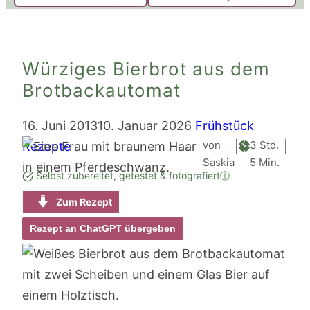
Würziges Bierbrot aus dem
Brotbackautomat
16. Juni 2013
10. Januar 2026
Frühstück
Stunden
von
3
Std.
Rezepte
|
|
Minuten
Saskia
5
Min.
Selbst zubereitet, getestet & fotografiert
ⓘ
Zum Rezept
Rezept an ChatGPT übergeben