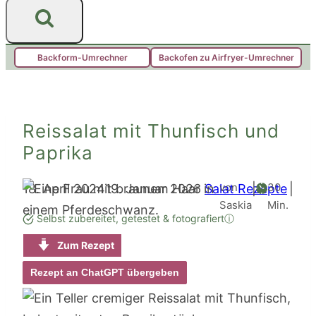
Backform-Umrechner
Backofen zu Airfryer-Umrechner
Reissalat mit Thunfisch und
Paprika
Minute
von
30
18. April 2024
19. Januar 2026
Salat Rezepte
|
|
Saskia
Min.
Selbst zubereitet, getestet & fotografiert
ⓘ
Zum Rezept
Rezept an ChatGPT übergeben