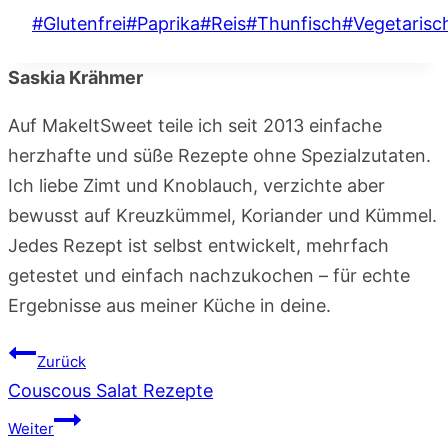
Schlagworte:
#
Glutenfrei
#
Paprika
#
Reis
#
Thunfisch
#
Vegetarisc
Saskia Krähmer
Auf MakeItSweet teile ich seit 2013 einfache
herzhafte und süße Rezepte ohne Spezialzutaten.
Ich liebe Zimt und Knoblauch, verzichte aber
bewusst auf Kreuzkümmel, Koriander und Kümmel.
Jedes Rezept ist selbst entwickelt, mehrfach
getestet und einfach nachzukochen – für echte
Ergebnisse aus meiner Küche in deine.
Beitragsnavigation
Zurück
Couscous Salat Rezepte
Weiter