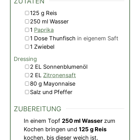
ZUTATEN
▢
125
g
Reis
▢
250
ml
Wasser
▢
1
Paprika
▢
1
Dose
Thunfisch
in eigenem Saft
▢
1
Zwiebel
Dressing
▢
2
EL
Sonnenblumenöl
▢
2
EL
Zitronensaft
▢
80
g
Mayonnaise
▢
Salz und Pfeffer
ZUBEREITUNG
In einem Topf
250 ml Wasser
zum
Kochen bringen und
125 g Reis
kochen, bis dieser weich ist.