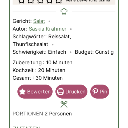
Gericht:
Salat
Autor:
Saskia Krähmer
Schlagwörter:
Reissalat,
Thunfischsalat
Schwierigkeit:
Einfach
Budget:
Günstig
Minuten
Zubereitung :
10
Minuten
Minuten
Kochzeit :
20
Minuten
Minuten
Gesamt :
30
Minuten
Bewerten
Drucken
Pin
PORTIONEN
2
Personen