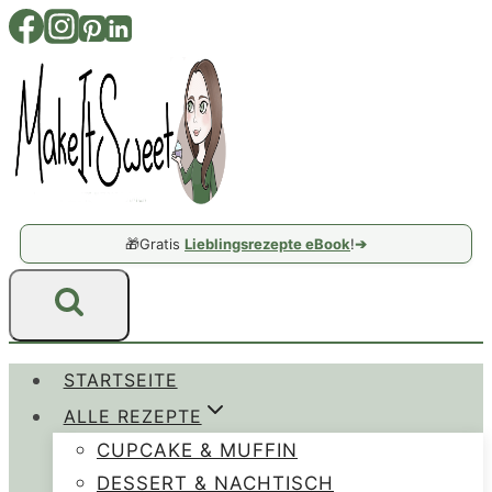
Zum
Inhalt
springen
🎁
Gratis
Lieblingsrezepte eBook
!
➔
STARTSEITE
ALLE REZEPTE
CUPCAKE & MUFFIN
DESSERT & NACHTISCH