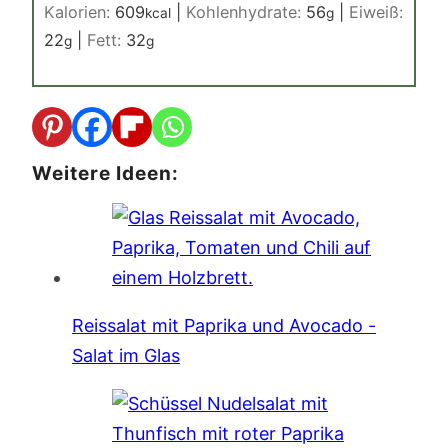
Kalorien:
609
|
Kohlenhydrate:
56
|
Eiweiß:
kcal
g
22
|
Fett:
32
g
g
Weitere Ideen:
Reissalat mit Paprika und Avocado -
Salat im Glas