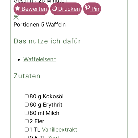
Minuten
Gesamt :
25
Minuten
Bewerten
Drucken
Pin
Portionen
5
Waffeln
Das nutze ich dafür
Waffeleisen*
Zutaten
▢
80
g
Kokosöl
▢
60
g
Erythrit
▢
80
ml
Milch
▢
2
Eier
▢
1
TL
Vanilleextrakt
▢
0.5
TL
Zimt