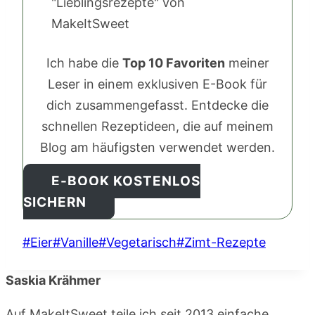
Ich habe die
Top 10 Favoriten
meiner
Leser in einem exklusiven E-Book für
dich zusammengefasst. Entdecke die
schnellen Rezeptideen, die auf meinem
Blog am häufigsten verwendet werden.
E-BOOK KOSTENLOS
SICHERN
Schlagworte:
#
Eier
#
Vanille
#
Vegetarisch
#
Zimt-Rezepte
Saskia Krähmer
Auf MakeItSweet teile ich seit 2013 einfache