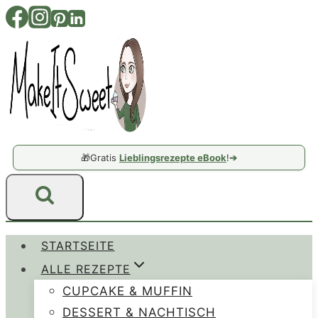
Zum
Inhalt
springen
🎁
Gratis
Lieblingsrezepte eBook
!
➔
STARTSEITE
ALLE REZEPTE
CUPCAKE & MUFFIN
DESSERT & NACHTISCH