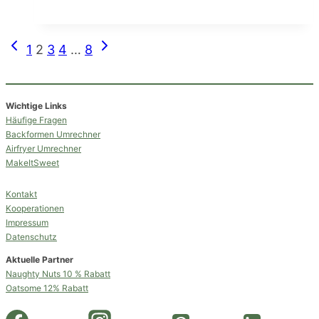
Seitennavigation
Vorherige
Nächste
1
2
3
4
…
8
Seite
Seite
Wichtige Links
Häufige Fragen
Backformen Umrechner
Airfryer Umrechner
MakeItSweet
Kontakt
Kooperationen
Impressum
Datenschutz
Aktuelle Partner
Naughty Nuts 10 % Rabatt
Oatsome 12% Rabatt