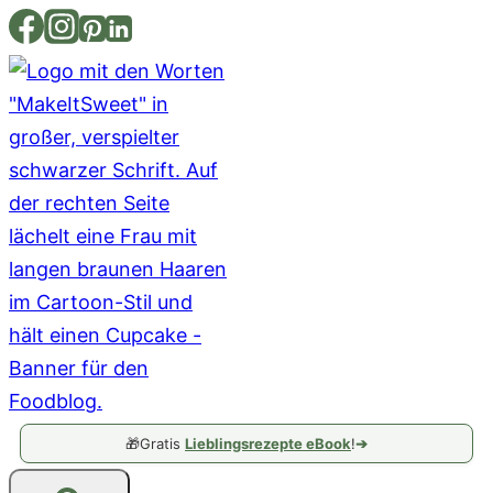
Zum
Inhalt
springen
🎁
Gratis
Lieblingsrezepte eBook
!
➔