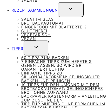
SALATE
UNTERMENÜ
REZEPTSAMMLUNGEN
UMSCHALTEN
SALAT IM GLAS
BROTBACKAUTOMAT
FINGERFOOD MIT BLÄTTERTEIG
GLUTENFREI
VEGETARISCH
VEGAN
UNTERMENÜ
TIPPS
UMSCHALTEN
50 TIPPS ZUM BACKEN
7 EINFACHE TIPPS ZUM HEFETEIG
GEHEN LASSEN: SO WIRD ER
GARANTIERT LUFTIG
EINFACHE TIPPS ZU
SILIKONBACKFORMEN: GELINGSICHER
BACKEN UND REINIGEN
10 TIPPS FÜR DEN UMGANG MIT DEM
BROTBACKAUTOMAT: GELINGSICHERES
BROT OHNE AUFWAND
BACKPAPIER KASTENFORM – ANLEITUNG
ZUM ZUSCHNEIDEN
TIPP FÜR MUFFINS OHNE FÖRMCHEN IM
BACKBLECH: EINFACH UND