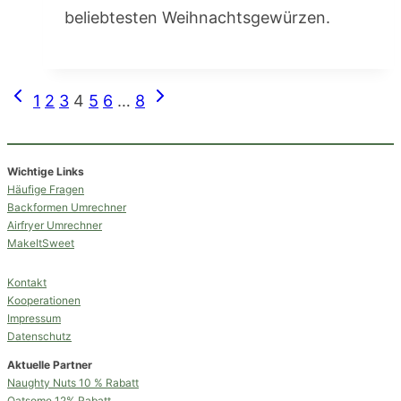
beliebtesten Weihnachtsgewürzen.
Seitennavigation
Vorherige
Nächste
1
2
3
4
5
6
…
8
Seite
Seite
Wichtige Links
Häufige Fragen
Backformen Umrechner
Airfryer Umrechner
MakeItSweet
Kontakt
Kooperationen
Impressum
Datenschutz
Aktuelle Partner
Naughty Nuts 10 % Rabatt
Oatsome 12% Rabatt