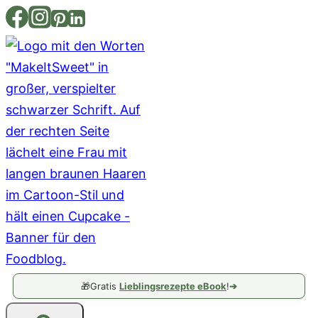
Zum
Inhalt
springen
🎁
Gratis
Lieblingsrezepte eBook
!
➔